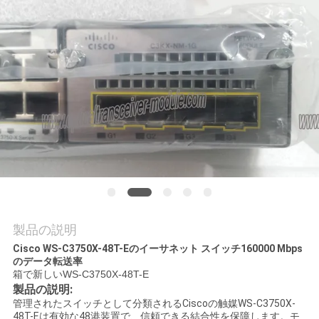
場
ツ
ア
ー
品
質
管
理
製品の説明
Cisco WS-C3750X-48T-Eのイーサネット スイッチ160000 Mbps
のデータ転送率
連
箱で新しいWS-C3750X-48T-E
製品の説明:
絡
管理されたスイッチとして分類されるCiscoの触媒WS-C3750X-
48T-Eは有効な48港装置で、信頼できる結合性を保障します。モ