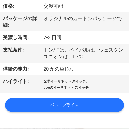
価格:
交渉可能
わ
た
パッケージの詳
オリジナルのカートンパッケージで
細:
し
受渡し時間:
2-3 日間
た
支払条件:
トン/ Tは、ペイパルは、ウェスタン
ち
ユニオンは、L /℃
に
供給の能力:
20 かの単位/月
つ
,
ハイライト:
光学イーサネット スイッチ
い
poeのイーサネット スイッチ
て
ベストプライス
工