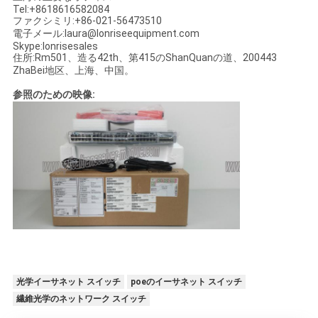
シ
Tel:+8618616582084
ファクシミリ:+86-021-56473510
ー
電子メール:laura@lonriseequipment.com
Skype:lonrisesales
住所:Rm501、造る42th、第415のShanQuanの道、200443
ZhaBei地区、上海、中国。
参照のための映像:
光学イーサネット スイッチ
poeのイーサネット スイッチ
繊維光学のネットワーク スイッチ