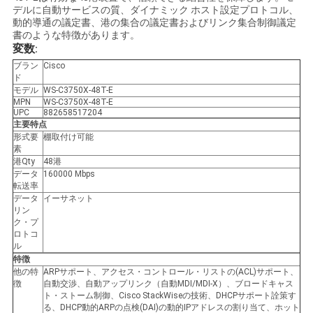
デルに自動サービスの質、ダイナミック ホスト設定プロトコル、
く
動的導通の議定書、港の集合の議定書およびリンク集合制御議定
書のような特徴があります。
だ
変数
:
さ
ブラン
Cisco
ド
モデル
WS-C3750X-48T-E
い
MPN
WS-C3750X-48T-E
UPC
882658517204
主要特点
形式要
棚取付け可能
ニ
素
港Qty
48港
ュ
データ
160000 Mbps
転送率
ー
データ
イーサネット
リン
ク・プ
ス
ロトコ
ル
特徴
他の特
ARPサポート、アクセス・コントロール・リストの(ACL)サポート、
事
徴
自動交渉、自動アップリンク（自動MDI/MDI-X）、ブロードキャス
ト・ストーム制御、Cisco StackWiseの技術、DHCPサポート詮策す
件
る、DHCP動的ARPの点検(DAI)の動的IPアドレスの割り当て、ホット