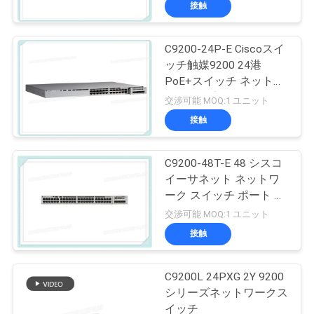
接触
C9200-24P-E Ciscoスイ
ッチ触媒9200 24港
PoE+スイッチ ネットワ
ークの要素
交渉可能 MOQ:1 ユニット
接触
C9200-48T-E 48 シスコ
イーサネット ネットワ
ーク スイッチ ポート デ
ータ モジュールアップ
交渉可能 MOQ:1 ユニット
リンク オプション
接触
C9200L 24PXG 2Y 9200
シリーズネットワークス
イッチ