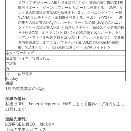
スワップ モジュールの取り替え高可用性の、導通の議定書の(DTP)
動的サポート、ジャンボ フレーム サポートは詮策する、IGMP、リ
ンク集合制御議定書(LACP)転換する、2つ、スパニング・ツリー每
SITEMAP
VLANのマルチキャスト嵐制御を詮策する、MLDと（PVST+）、港
の集合の議定書の(PAgP)サポート、サービスの質(QoS)のスパニン
グ・ツリーの議定書の(RSTP)急速なサポート、遠隔スイッチ港の検
光子(RSPAN)、定形ラウンド ロビン(SRR)のSyslogサポート、トリ
プ
ビアル・ファイル転送プロトコルの(TFTP)サポート形づく、交通単
方向導通層にしますつないで下さい検出(UDLD)のUnicastの嵐制
ラ
御、VLANサポート、仮想経路促進ライト（VRFライト）を
ネットワーキング
イ
結合性
ワイヤーで縛られる
の技術
力
バ
力
内部電源-
Supplay
シ
保証:
1年の製造業者の保証
ー
船積み情報:
私達はDHL、Federal Express、EMSによって世界中で項目を主に
ポ
出荷します。
リ
連絡先情報:
LONRISE装置CO.、株式会社
上海の主要なオフィス: