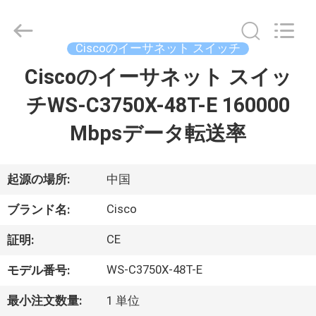
プ
ラ
イ
ヤ
Ciscoのイーサネット スイッチ
ー.
Copyright
©
Ciscoのイーサネット スイッ
家
2016
-
2026
チWS-C3750X-48T-E 160000
へ
LonRise
Equipment
Co.
Mbpsデータ転送率
Ltd..
All
製
Rights
Reserved.
品
起源の場所:
中国
Cisco
ブランド名:
ビ
CE
証明:
デ
WS-C3750X-48T-E
モデル番号:
オ
最小注文数量:
1 単位