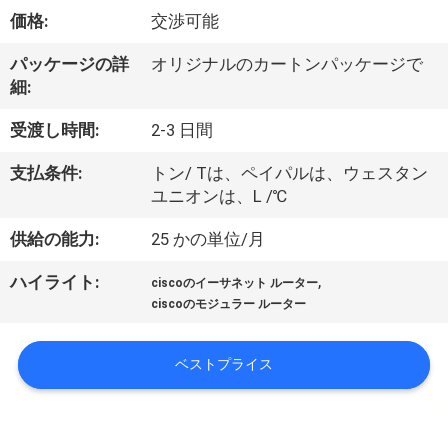
価格:
交渉可能
わ
た
パッケージの詳
オリジナルのカートンパッケージで
細:
し
受渡し時間:
2-3 日間
た
支払条件:
トン/ Tは、ペイパルは、ウェスタン
ち
ユニオンは、L /℃
に
供給の能力:
25 かの単位/月
つ
,
ハイライト:
ciscoのイーサネット ルーター
い
ciscoのモジュラー ルーター
て
ベストプライス
工