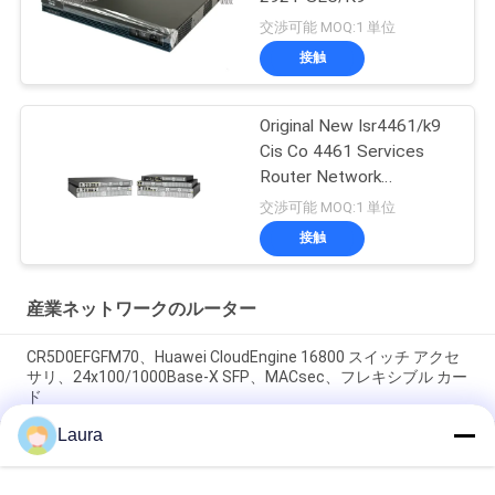
交渉可能 MOQ:1 単位
接触
Original New Isr4461/k9
Cis Co 4461 Services
Router Network
PouterISR4461/K9
交渉可能 MOQ:1 単位
接触
産業ネットワークのルーター
CR5D0EFGFM70、Huawei CloudEngine 16800 スイッチ アクセ
サリ、24x100/1000Base-X SFP、MACsec、フレキシブル カー
ド
Laura
CR5D0SRUAI70、Huawei NetEngine 8000 メインコントロール
ボード、32G メモリ/SRUA-1 TA-F/メイン処理ボード A18A