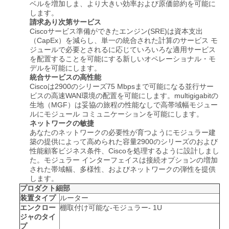
ベルを増加しま、より大きい効率および原価節約を可能に
します。
請求あり次第サービス
SITEMAP
Ciscoサービス準備ができたエンジン(SRE)は資本支出
（CapEx）を減らし、単一の統合された計算のサービス モ
ジュールで必要とされるに応じていろいろな適用サービス
を配置することを可能にする新しいオペレーショナル・モ
プ
デルを可能にします。
統合サービスの高性能
ラ
Ciscoは2900のシリーズ75 Mbpsまで可能になる並行サー
ビスの高速WAN環境の配置を可能にします。multigigabitの
イ
生地（MGF）は妥協の旅程の性能なしで高帯域幅モジュー
ルにモジュール コミュニケーションを可能にします。
バ
ネットワークの敏捷
あなたのネットワークの必要性が育つようにモジュラー建
築の提供によって高められた容量2900のシリーズのおよび
シ
性能顧客ビジネス条件、Ciscoを処理するように設計しまし
た。モジュラー インターフェイスは接続オプションの増加
ー
された帯域幅、多様性、およびネットワークの弾性を提供
します。
ポ
プロダクト細部
装置タイプ
ルーター
リ
エンクロー
棚取付け可能な-モジュラー- 1U
ジャのタイ
プ