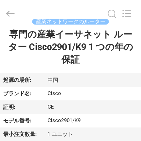
プ
ラ
イ
ヤ
産業ネットワークのルーター
ー.
Copyright
©
専門の産業イーサネット ルー
家
2016
-
2026
ター Cisco2901/K9 1 つの年の
へ
LonRise
Equipment
Co.
保証
Ltd..
All
製
Rights
Reserved.
品
起源の場所:
中国
Cisco
ブランド名:
ビ
CE
証明:
デ
Cisco2901/K9
モデル番号:
オ
最小注文数量:
1 ユニット