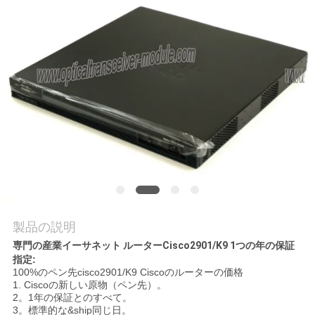
場
ツ
ア
ー
品
質
管
理
製品の説明
専門の産業イーサネット ルーターCisco2901/K9 1つの年の保証
指定:
連
100%のペン先cisco2901/K9 Ciscoのルーターの価格
1. Ciscoの新しい原物（ペン先）。
絡
2。1年の保証とのすべて。
3。標準的な&ship同じ日。