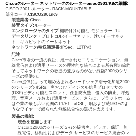
Ciscoのルーター ネットワークのルーターcisco2901/K9の細部:
く
CISCO 2901 -ルーター- RACK-MOUNTABLE
部分コード:
CISCO2901/K9
だ
製造業者:
Cisco
装置タイプ:
ルーター
さ
エンクロージャのタイプ:
棚取付け可能な-モジュラー- 1U
データリンク・プロトコル:
イーサネット、速いイーサネッ
い
ト、ギガビットのイーサネット
ネットワーク/輸送議定書:
IPSec、L2TPv3
記述
Cisco市場の一流の保証、統一されたコミュニケーション、無
ニ
線電信および適用サービスの理性的な統合による所有権の節約
そしてネットワークの敏捷の並ぶものがない総額2900のシリ
ュ
ーズの提供の。
Cisco提供によって埋め込まれるハードウェア暗号化加速2900
ー
のシリーズのISRs、声およびディジタル信号プロセッサの
(DSP)ビデオ可能なスロット、任意防火壁、侵入の防止、呼処
理、音声メールおよび適用サービス。さらに、プラットホーム
ス
は企業の最も広い範囲のT1/E1、xDSL、銅および繊維GEのよ
うなワイヤーで縛られた無線結合性の選択を支えます。
製品の機能:
事
統合を整備します
Ciscoは2900のシリーズISRsの提供声、ビデオ、保証、無
件
線電信、移動性およびデータ サービスのサービス統合のレ