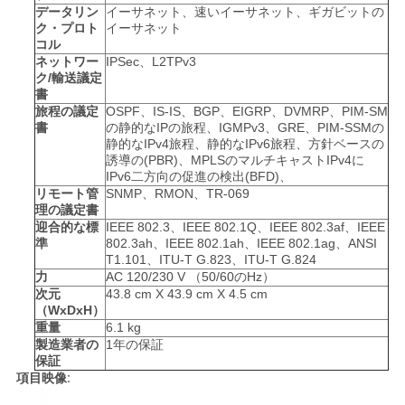
シ
データリン
イーサネット、速いイーサネット、ギガビットの
ク・プロト
イーサネット
ー
コル
ネットワー
IPSec、L2TPv3
ク/輸送議定
書
旅程の議定
OSPF、IS-IS、BGP、EIGRP、DVMRP、PIM-SM
書
の静的なIPの旅程、IGMPv3、GRE、PIM-SSMの
静的なIPv4旅程、静的なIPv6旅程、方針ベースの
誘導の(PBR)、MPLSのマルチキャストIPv4に
IPv6二方向の促進の検出(BFD)、
リモート管
SNMP、RMON、TR-069
理の議定書
迎合的な標
IEEE 802.3、IEEE 802.1Q、IEEE 802.3af、IEEE
準
802.3ah、IEEE 802.1ah、IEEE 802.1ag、ANSI
T1.101、ITU-T G.823、ITU-T G.824
力
AC 120/230 V （50/60のHz）
次元
43.8 cm X 43.9 cm X 4.5 cm
（WxDxH）
重量
6.1 kg
製造業者の
1年の保証
保証
項目映像: