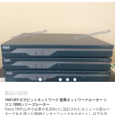
場
ツ
ア
ー
品
質
管
理
製品の説明
連
1841/K9 ギガビットネットワーク 産業ネットワークルーター シ
スコ 1800シリーズルーター
絡
Cisco 1841は,中小企業や支店向けに設計されたモジュール型ルー
ターである.様々なWANインターフェースをサポートし,以下を含