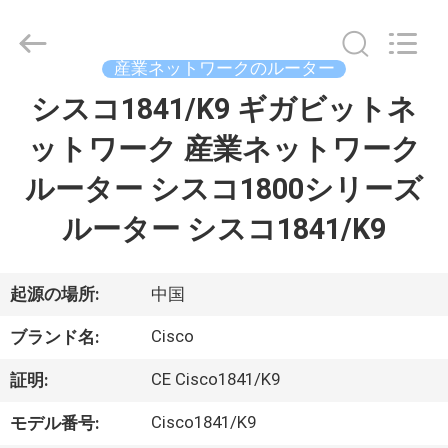
プ
ラ
イ
ヤ
産業ネットワークのルーター
ー.
Copyright
©
シスコ1841/K9 ギガビットネ
家
2016
-
2026
ットワーク 産業ネットワーク
へ
LonRise
Equipment
Co.
ルーター シスコ1800シリーズ
Ltd..
All
製
Rights
ルーター シスコ1841/K9
Reserved.
品
起源の場所:
中国
ビ
Cisco
ブランド名:
デ
CE Cisco1841/K9
証明:
オ
Cisco1841/K9
モデル番号: