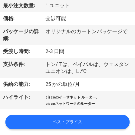
最小注文数量:
1 ユニット
わ
価格:
交渉可能
た
し
パッケージの詳
オリジナルのカートンパッケージで
細:
た
受渡し時間:
2-3 日間
ち
支払条件:
トン/ Tは、ペイパルは、ウェスタン
に
ユニオンは、L /℃
つ
供給の能力:
25 かの単位/月
い
,
ハイライト:
ciscoのイーサネット ルーター
て
ciscoネットワークのルーター
ベストプライス
工