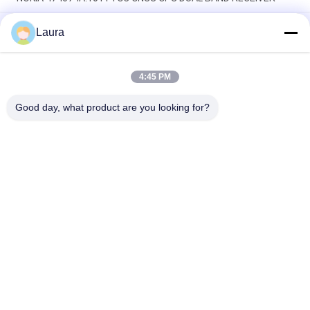
CR5D0EFGFM70、Huawei CloudEngine 16800 スイッチ アクセ
Laura
サリ、24x100/1000Base-X SFP、MACsec、フレキシブル カー
ド
4:45 PM
CR5D0SRUAI70、Huawei NetEngine 8000 メインコントロール
ボード、32G メモリ/SRUA-1 TA-F/メイン処理ボード A18A
Good day, what product are you looking for?
人気カテゴリ
すべて
光学トランシーバー 
Sfp の光学トランシ
モジュール
ーバー
シスコのSFPモジュ
PLCの産業制御
ール
華為技術 SFP モジュ
Ciscoのイーサネッ
ール
ト スイッチ
華為技術のネットワ
テレビ会議の終点