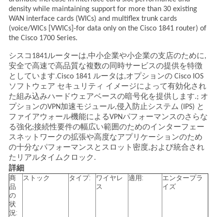
density while maintaining support for more than 30 existing
WAN interface cards (WICs) and multiflex trunk cards
SITEMAP
(voice/WICs [VWICs]-for data only on the Cisco 1841 router) of
the Cisco 1700 Series.
シスコ1841ルーターは,中小企業や小企業の支店のために,
プ
安全で高速で高品質な複数の同時サービスの提供を特徴
としています.Cisco 1841 ルータは,オプションの Cisco IOS
ラ
ソフトウェア セキュリティ イメージによって有効化され
イ
た組み込みハードウェアベースの暗号化を提供します.; オ
プションのVPN加速モジュール,侵入防止システム (IPS) と
バ
ファイアウォール機能によるVPNパフォーマンスのさらな
る強化;接続性要件の幅広い範囲のためのインターフェー
シ
スネットワークの拡張や高度なアプリケーションのため
の十分なパフォーマンスとスロット密度,および統合され
ー
たリアルタイムクロック.
詳細
ポ
商
ストック
タイプ:
ワイヤレ
適用:
エンタープラ
品
ス
イズ
リ
の
状
況: