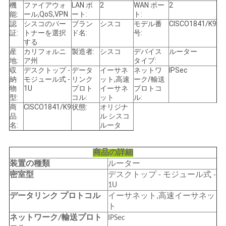
シ
機
ファイアウォ
LAN ポ
2
WAN ポー
2
能:
ール,QoS,VPN
ート:
ト:
ー
認
シスコのパー
ブラン
シスコ
モデル番
CISCO1841/K9
証:
トナーを選択
ド名:
号:
する
産
カリフォルニ
製造者:
シスコ
デバイス
ルーター
地:
ア州
タイプ:
収
デスクトップ -
データ
イーサネ
ネットワ
IPSec
納
モジュール式 -
リンク
ット,高速
ーク/輸送
物
1U
プロト
イーサネ
プロトコ
型:
コル:
ット
ル:
商
CISCO1841/K9
状態:
オリジナ
品
ル シスコ
名:
ルータ
商品の詳細
装置の種類
ルーター
密室型
デスクトップ - モジュール式 -
1U
データリンク プロトコル
イーサネット,高速イーサネッ
ト
ネットワーク/輸送プロト
IPSec