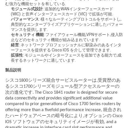
む強力な機能セットを有している.
く
モジュール式設計
: 追加的なWANインターフェースカード
(WIC) と音声インターフェースカード (VIC) で拡張が可能.
だ
パフォーマンス
: 様々なルーティングプロトコルをサポートし,
典型的なエンタープライズアプリケーションに適したパフォー
さ
マンスを提供します.
セキュリティ 機能
: ファイアウォール機能,VPNサポート,侵入防
い
止などのセキュリティ機能が組み込まれています.
経営
: ネットワーク プロフェッショナルに馴染みのあるインタ
ーフェースを提供する Cisco IOS を介して管理できます.
拡張性
: モジュールやインターフェースを追加できる能力で,成
ニ
長するネットワークに適しています.
ュ
製品説明
シスコ1800シリーズ統合サービスルーターは,受賞歴のあ
ー
るシスコ1700シリーズモジュール型アクセスルーターの
次の進化です. The Cisco 1841 router is designed for secure
ス
data connectivity and provides significant additional value
compared to prior generations of Cisco 1700 Series routers by
offering more than a fivefold performance increase, 統合され
事
たハードウェアベースの暗号化により,オプションの Cisco
IOS ソフトウェアのセキュリティイメージが有効, and a
件
dramatic increase in interface card slot performance and