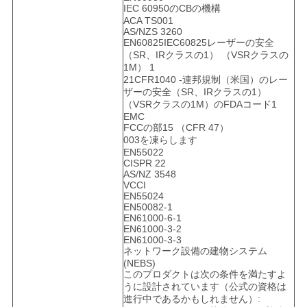
IEC 60950のCBの機構
ACA TS001
AS/NZS 3260
EN60825IEC60825レーザーの安全
（SR、IRクラスの1） （VSRクラスの
1M） 1
21CFR1040 -連邦規制（米国）のレー
ザーの安全（SR、IRクラスの1）
（VSRクラスの1M）のFDAコード1
EMC
FCCの部15 （CFR 47）
003を凍らします
EN55022
CISPR 22
AS/NZ 3548
VCCI
EN55024
EN50082-1
EN61000-6-1
EN61000-3-2
EN61000-3-3
ネットワーク設備の建物システム
(NEBS)
このプロダクトは次の条件を満たすよ
うに設計されています（公式の資格は
進行中であるかもしれません）: