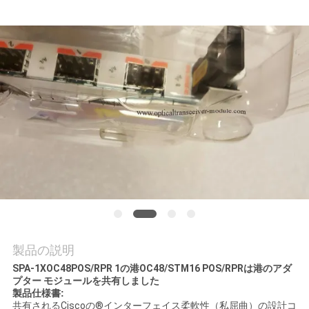
場
ツ
ア
ー
品
質
管
理
製品の説明
連
SPA-1XOC48POS/RPR 1の港OC48/STM16 POS/RPRは港のアダ
プター モジュールを共有しました
絡
製品仕様書:
共有されるCiscoの
®
インターフェイス柔軟性（私屈曲）の設計コ