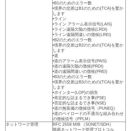
•B1のためのエラー数
•境界の交差はB1のための(TCA)を驚か
します
•ライン
•ライン アラーム表示信号(LAIS)
•ライン遠隔欠陥の徴候(LRDI)
•ライン遠隔間違いの徴候(LREI)
•B2のためのエラー数
•境界の交差はB2のための(TCA)を驚か
します
•道
•道のアラーム表示信号(PAIS)
•道の遠隔欠陥の徴候(PRDI)
•道の遠隔間違いの徴候(PREI)
•B3のためのエラー数
•境界の交差はB3のための(TCA)を驚か
します
•ポインター(LOP)の損失
•肯定的な詰まるでき事(PSE)
•否定的な詰まるでき事(NSE)
•道の無装備の徴候信号（PUNEQ）
•道のペイロードの不適当な組み合わせ
の徴候信号（PPLM）
ネットワーク管理
RFC 2558 MIB （SONET/SDH）
簡易ネットワーク管理プロトコル