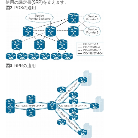
シ
使用の議定書(SRP)を支えます。
図2.
POSの適用
ー
図3.
RPRの適用