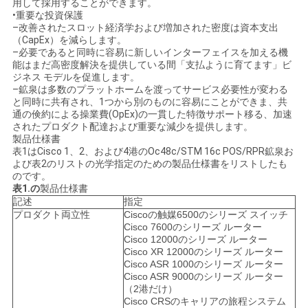
用して採用することができます。
•重要な投資保護
–改善されたスロット経済学および増加された密度は資本支出
（CapEx）を減らします。
–必要であると同時に容易に新しいインターフェイスを加える機
能はまだ高密度解決を提供している間「支払ように育てます」ビ
ジネス モデルを促進します。
–鉱泉は多数のプラットホームを渡ってサービス必要性が変わる
と同時に共有され、1つから別のものに容易にことができま、共
通の倹約による操業費(OpEx)の一貫した特徴サポート移る、加速
されたプロダクト配達および重要な減少を提供します。
製品仕様書
表1はCisco 1、2、および4港のOc48c/STM 16c POS/RPR鉱泉お
よび表2のリストの光学指定のための製品仕様書をリストしたも
のです。
表1.の
製品仕様書
記述
指定
プロダクト両立性
Ciscoの触媒6500のシリーズ スイッチ
Cisco 7600のシリーズ ルーター
Cisco 12000のシリーズ ルーター
Cisco XR 12000のシリーズ ルーター
Cisco ASR 1000のシリーズ ルーター
Cisco ASR 9000のシリーズ ルーター
（2港だけ）
Cisco CRSのキャリアの旅程システム