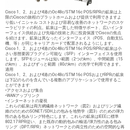
Cisco 1、2、および4港のOc48c/STM 16c POS/RPRの鉱泉は上
SITEMAP
限のCiscoの旅程のプラットホームおよび提供で利用できますよ
り低いイニシャル コストおよび容易な改善のネットワークのスケ
ーラビリティの利点。鉱泉は一貫した特徴サポート、広いインタ
ーフェイス供給および先端の技術と共に投資保護でCiscoの焦点
プ
を続けます。鉱泉は異なったインターフェイス（POS、自動支払
機、等）が同じキャリア カードで配置されるようにします。
ラ
Cisco 1、2、および4港のOc48c/STM 16c POS/RPRの鉱泉は小
さい形態要因プラグイン可能な（SFP）インターフェイスを使用
イ
します。SFPモジュールは短い範囲（2つのkm）、中間範囲（15
のkm）、およびずっと範囲（80のkm）の光学で利用できます。
適用
バ
Cisco 1、2、および4港のOc48c/STM 16c POSおよびRPRの鉱泉
は下記のものを含んでいる複数のアプリケ−ションで使用するこ
シ
とができます:
•アクセスおよび集合
ー
•WANアップリンク
•インターネットの凝視
ポ
これらの鉱泉は両方網繊維ネットワーク（図2）およびリング繊
維ののためのSONET/SDH上の包みを地勢学（図3）のための弾力
リ
性のある包みリング特色にします。これらの鉱泉はIEEEに標準
802.17 RPR従い、また既存の動的包みの輸送/弾力性のある包み
リング（DPT/RPR）ネットワークとの両立性のための空間的な再