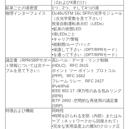
（2および4港だけ）
鉱泉ごとの港密度
1つ、2つ、そして4つの港
物理インターフェイス
Oc48c/STM 16c SFPの光学モジュール
（次光学変数を見て下さい）
視覚自動運転表示灯（LEDs）
•鉱泉の状態LED
•港LEDsごと
•キャリア/警報
•能動態/ループバック
•保護して下さい（DPT/RPRモード）
•を通って下さい（DPT/RPRモード）
議定書（RPR/SRPサポー
高レベル・データ・リンク制御
ト情報については次テー
(HDLC)、RFC 2615
ブルを見て下さい）
ポイント ツー ポイント プロトコル
(PPP)、RFC 1662
フレーム リレー、RFC 2427
IPv4/IPv6
IEEE 802.17 -弾力性のある包みリング
(RPR)
IETF 2892 -空間的な再使用の議定書
(SRP)
特徴および機能
同時性
•時間を計られる支部（内部）またはル
ープ（ネットワークから回復されて）
•完全な実用温度上の層3のクロック正