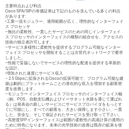
主要特点および利点
Cisco SPA/SIPの有価証券は下記のものを含んでいる多くの利点
があります:
•工業一流モジュラー、適用範囲が広く、理性的なインターフェイ
ス プロセッサ
–無比の柔軟性、一貫したサービスのための同じインターフェイ
ス プロセッサのインターフェイスの種類の組合せを、アクセスの
技術の独立者許可します。
–サービス多様性に柔軟性を提供するプログラム可能なインター
フェイス プロセッサを開拓することは次世代ネットワークで要求
しました。
–性能で妥協しないでサービスの理性的な配達を提供する革新的
な設計。
•増加された速度にサービス収入
– 2.5 Gbpsに拡張されるCiscoの拡張可能で、プログラム可能な建
築は劇的にプラットホームごとの潜在的な収入を増加する顧客密
度を改善します。
–モジュラー インターフェイス プロセッサのインターフェイス幅
（銅、POS、自動支払機およびイーサネット水路を通じて運ばれ
る）は発表会の新しいサービスにサービスプロバイダをもっとす
ぐに可能にし、すべての顧客を、大きい保障します小さい、一貫
した、安全な、そして保証されたサービスを受け取って下さい。
–高密度SFPインターフェイスは範囲の柔軟性の高港計算の適用の
ために特色になります。未来の光学技術の改善は既存の鉱泉を使