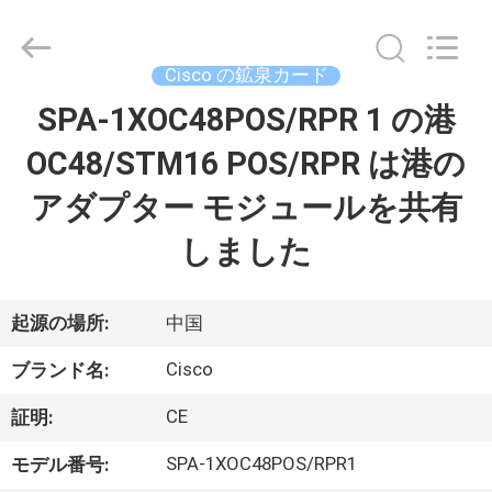
プ
ラ
イ
ヤ
Cisco の鉱泉カード
ー.
Copyright
©
SPA-1XOC48POS/RPR 1 の港
家
2016
-
2026
OC48/STM16 POS/RPR は港の
へ
LonRise
Equipment
Co.
アダプター モジュールを共有
Ltd..
All
製
Rights
しました
Reserved.
品
起源の場所:
中国
ビ
Cisco
ブランド名:
デ
CE
証明:
オ
SPA-1XOC48POS/RPR1
モデル番号: