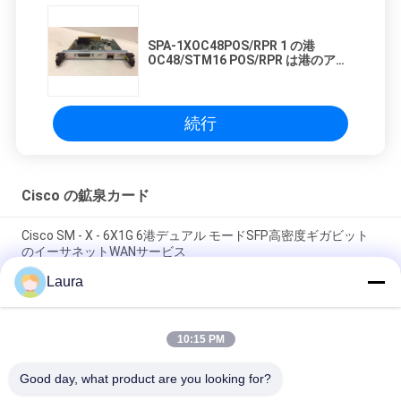
SPA-1XOC48POS/RPR 1 の港
OC48/STM16 POS/RPR は港のアダ
プター モジュールを共有しました
続行
Cisco の鉱泉カード
Cisco SM - X - 6X1G 6港デュアル モードSFP高密度ギガビット
のイーサネットWANサービス
Laura
4000ルーターのCiscoの鉱泉カードISR4331 3GE 2NIM IPの基礎
ネットワーク ファイアウォール
10:15 PM
Cisco NXK-MEM-16GB= Nexus 9000 シリーズ スイッチ用の
16GB DRAM メモリ モジュール
Good day, what product are you looking for?