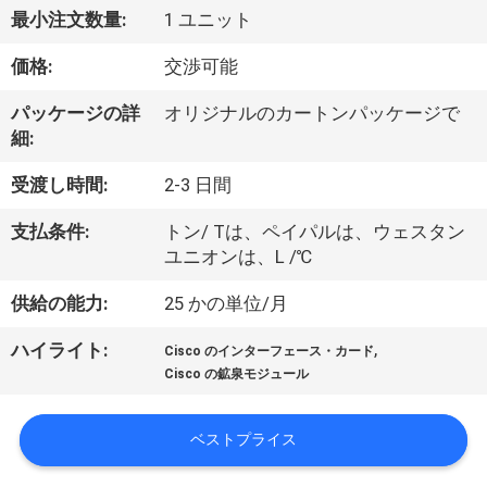
最小注文数量:
1 ユニット
わ
価格:
交渉可能
た
し
パッケージの詳
オリジナルのカートンパッケージで
細:
た
受渡し時間:
2-3 日間
ち
支払条件:
トン/ Tは、ペイパルは、ウェスタン
に
ユニオンは、L /℃
つ
供給の能力:
25 かの単位/月
い
,
ハイライト:
Cisco のインターフェース・カード
て
Cisco の鉱泉モジュール
ベストプライス
工