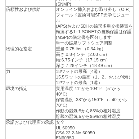
(SNMP)
信頼性および供給
オンライン挿入および取り外し（OIR）
フィールド置換可能SFP光学モジュー
ル
(APS)およびSDHの線形多重交換装置を
転換する1+1 SONETの自動保護は保護
(MSP)の議定書を区分します
単一の鉱泉ソフトウェア調整
物理的な指定
重量:0.75 lbs （0.34 kg）
高さ:0.8インチ（2.03 cm）
幅:6.75インチ（17.15 cm）
深さ:7.28インチ（18.49 cm）
力
18ワットの最高（4港）
15.5ワットの最高（1、2、および4港）
12ワットの最高（1港）
環境の指定
実用温度:41
から104
（5
から
°
°F
°
40
°C）
保管温度:-38
から150
（- 40
から
°
°F
°
70
°C）
作動の湿気:5から85%の相対湿度
貯蔵の湿気:5から95%の相対湿度
承諾および代理店の承認
安全
UL 60950
CSA 22.2-No.60950
EN60950