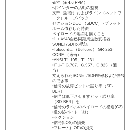
確性（± 4.6 PPM）
•ポインターの活動の監視
支部（診断）およびライン（ネットワ
ーク）ループバック
セクションDCC （SDCC） -プラット
ホーム依存した特徴
ペイロードの地図を描くこと
•1 + X^43自己同期周波数変換器
SONET/SDHの承諾
•Telecordia （Bellcore） GR-253-
CORE （適当）
•ANSI T1.105、T1.231
•ITU-T G.707、G.957、G.825 （適
当）
支えられたSONET/SDH警報および信号
のでき事
•信号の故障ビットの誤り率（SF-
BER）
•信号は低下させますビット誤り率
（SD-BER）を
•信号のラベルのペイロードの構造(C2)
•道の跡バイト（J1）
•セクション
•信号(LOS)の損失
•フレーム(LOF)の損失