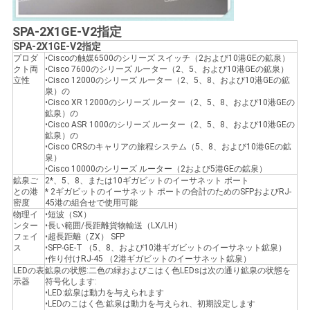
SPA-2X1GE-V2指定
SITEMAP
SPA-2X1GE-V2指定
プロダ
•Ciscoの触媒6500のシリーズ スイッチ（2および10港GEの鉱泉）
クト両
•Cisco 7600のシリーズ ルーター（2、5、および10港GEの鉱泉）
立性
•Cisco 12000のシリーズ ルーター（2、5、8、および10港GEの鉱
プ
泉）の
•Cisco XR 12000のシリーズ ルーター（2、5、8、および10港GEの
ラ
鉱泉）の
•Cisco ASR 1000のシリーズ ルーター（2、5、8、および10港GEの
鉱泉）の
イ
•Cisco CRSのキャリアの旅程システム（5、8、および10港GEの鉱
泉）
バ
•Cisco 10000のシリーズ ルーター（2および5港GEの鉱泉）
鉱泉ご
2*、5、8、または10ギガビットのイーサネット ポート
との港
* 2ギガビットのイーサネット ポートの合計のためのSFPおよびRJ-
シ
密度
45港の組合せで使用可能
物理イ
•短波（SX）
ー
ンター
•長い範囲/長距離貨物輸送（LX/LH）
フェイ
•超長距離（ZX） SFP
ス
•SFP-GE-T （5、8、および10港ギガビットのイーサネット鉱泉）
ポ
•作り付けRJ-45 （2港ギガビットのイーサネット鉱泉）
LEDの表
鉱泉の状態:二色の緑およびこはく色LEDsは次の通り鉱泉の状態を
リ
示器
符号化します:
•LED:鉱泉は動力を与えられます
•LEDのこはく色:鉱泉は動力を与えられ、初期設定します