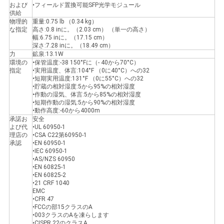
および
•フィールド置換可能SFP光学モジュール
供給
物理的
重量:0.75 lb （0.34 kg）
な指定
高さ:0.8 inに。（2.03 cm） （単一の高さ）
幅:6.75 inに。（17.15 cm）
深さ:7.28 inに。（18.49 cm）
力
鉱泉:13.1W
環境の
•保管温度:-38 150°Fに（- 40から70°C）
指定
•実用温度、体言:104°F （0に40°C）への32
•短期実用温度:131°F （0に55°C）への32
•貯蔵の相対湿度:5から95%の相対湿度
•作動の湿気、体言:5から85%の相対湿度
•短期作動の湿気:5から90%の相対湿度
•動作高度:-60から4000m
承諾お
安全
よび代
•UL 60950-1
理店の
•CSA C22第60950-1
承認
•EN 60950-1
•IEC 60950-1
•AS/NZS 60950
•EN 60825-1
•EN 60825-2
•21 CRF 1040
EMC
•CFR 47
•FCCの部15クラスのA
•003クラスのAを凍らします
•CISPR 22のクラスA