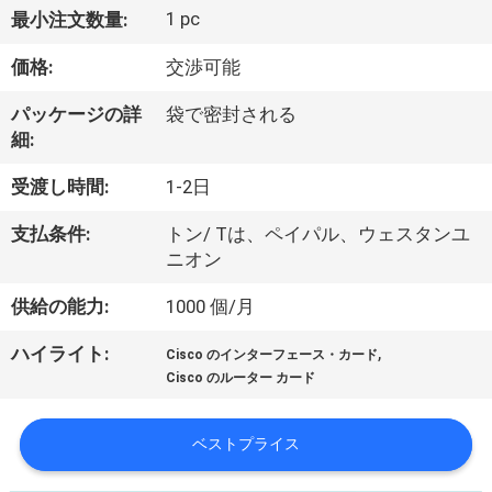
1 pc
最小注文数量:
わ
価格:
交渉可能
た
し
パッケージの詳
袋で密封される
細:
た
受渡し時間:
1-2日
ち
支払条件:
トン/ Tは、ペイパル、ウェスタンユ
に
ニオン
つ
供給の能力:
1000 個/月
い
,
ハイライト:
Cisco のインターフェース・カード
て
Cisco のルーター カード
ベストプライス
工