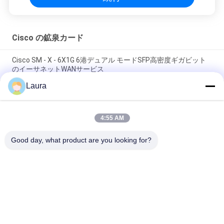
Cisco の鉱泉カード
Cisco SM - X - 6X1G 6港デュアル モードSFP高密度ギガビット
のイーサネットWANサービス
Laura
4000ルーターのCiscoの鉱泉カードISR4331 3GE 2NIM IPの基礎
ネットワーク ファイアウォール
4:55 AM
Cisco NXK-MEM-16GB= Nexus 9000 シリーズ スイッチ用の
16GB DRAM メモリ モジュール
Good day, what product are you looking for?
人気カテゴリ
すべて
光学トランシーバー 
Sfp の光学トランシ
モジュール
ーバー
シスコのSFPモジュ
PLCの産業制御