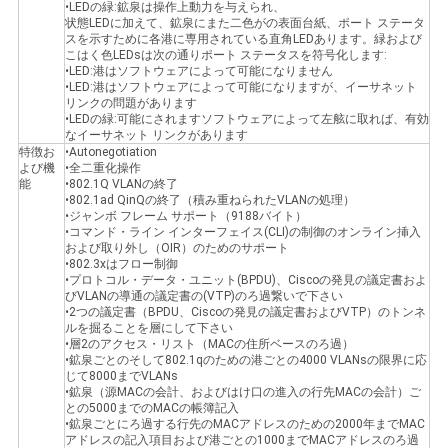
シ
•LEDの緑:鉱泉は操作上動力を与えられ、
状態LEDに加えて、鉱泉にまた二色がの表面台紙、ポート ステータ
ー
スを示すために各港に専用されている直角LEDあります。緑および
こはく色LEDsは次の通りポート ステータスを符号化します:
•LED:港はソフトウェアによって可能になりません
•LED:港はソフトウェアによって可能になりますが、イーサネット
リンクの問題があります
•LEDの緑:可能にされますソフトウェアによって左舷に取れば、有効
なイーサネット リンクがあります
特徴お
•Autonegotiation
よび機
•全二重化操作
能
•802.1Q VLANの終了
•802.1ad QinQの終了（積み重ねられたVLANの処理）
•ジャンボ フレーム サポート（9188バイト）
•コマンド・ライン インターフェイス(CLI)の制御のオンライン挿入
および取り外し（OIR）のためのサポート
•802.3xはフロー制御
•プロトコル・データ・ユニット(BPDU)、Ciscoの発見の議定書およ
びVLANの導通の議定書の(VTP)のろ過繋いで下さい
•2つの議定書（BPDU、Ciscoの発見の議定書およびVTP）のトンネ
ルを掘ることを層にして下さい
•層2のアクセス・リスト（MACの住所ベースのろ過）
•鉱泉ごとのそして802.1qのための港ごとの4000 VLANsの限界に応
じて8000までVLANs
•鉱泉（源MACの会計、およびはけ口の進入の行先MACの会計）ご
との5000までのMACの帳簿記入
•鉱泉ごとにろ過する行先のMACアドレスのための2000年までMAC
アドレスの記入項目および港ごとの1000までMACアドレスのろ過