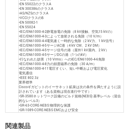
•EN 55022のクラスA
•EN 300386のクラスA
•AS/NZSのクラスA
•VCCIクラスのB
•EN 50082-1
•EN 55024
•IEC/EN61000-4-2静電放電の免除（8 kV接触、空気15 kVの）
•IEC/EN61000-4-3によって放射される免除（10 V/m）
•IEC/EN61000-4-4電気速く一時的な免除（2 kV力、1 kV信号）
•IEC/EN61000-4-5サージAC港（4 kV CM、2 kV DM）
•IEC/EN61000-4-5サージ信号の港（屋外1 kV屋内、2 kV）
•IEC/EN61000-4-5サージDCの港（1つのkV）
•行なわれた妨害（10 Vrms）へのIEC/EN61000-4-6免除
•IEC/EN61000-4-8力の頻度磁界の免除（30 A/m）
•IEC/EN61000-4-11電圧すくい、短い中断および電圧変化
電気通信
•IEEE 802.3z
業界標準
Ciscoギガビットのイーサネット鉱泉は次の条件を満たすように設
計されています（ある資格は現在進行中です）:
•SR-3580ネットワーク設備のビルド規格(NEBS):基準レベル（迎合
的なレベル3）
•GR-63-CORE-NEBS:物理的な保護
•GR-1089-CORE-NEBS EMCおよび安全
関連製品