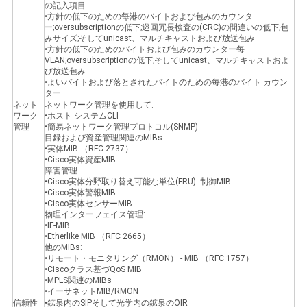
の記入項目
•方針の低下のための每港のバイトおよび包みのカウンタ
ー;oversubscriptionの低下;巡回冗長検査の(CRC)の間違いの低下;包
みサイズ;そしてunicast、マルチキャストおよび放送包み
•方針の低下のためのバイトおよび包みのカウンター每
VLAN;oversubscriptionの低下;そしてunicast、マルチキャストおよ
び放送包み
•よいバイトおよび落とされたバイトのための每港のバイト カウン
ター
ネット
ネットワーク管理を使用して:
ワーク
•ホスト システムCLI
管理
•簡易ネットワーク管理プロトコル(SNMP)
目録および資産管理関連のMIBs:
•実体MIB （RFC 2737）
•Cisco実体資産MIB
障害管理:
•Cisco実体分野取り替え可能な単位(FRU) -制御MIB
•Cisco実体警報MIB
•Cisco実体センサーMIB
物理インターフェイス管理:
•IF-MIB
•Etherlike MIB （RFC 2665）
他のMIBs:
•リモート・モニタリング（RMON） - MIB （RFC 1757）
•Ciscoクラス基づQoS MIB
•MPLS関連のMIBs
•イーサネットMIB/RMON
信頼性
•鉱泉内のSIPそして光学内の鉱泉のOIR