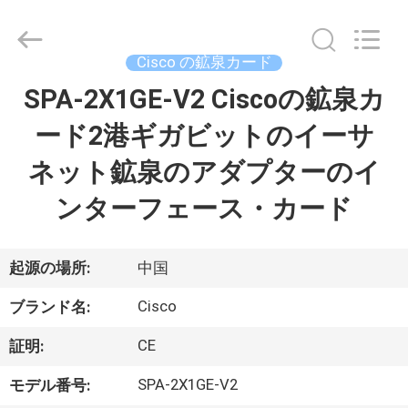
プ
ラ
イ
ヤ
Cisco の鉱泉カード
ー.
Copyright
©
SPA-2X1GE-V2 Ciscoの鉱泉カ
家
2016
-
2026
ード2港ギガビットのイーサ
へ
LonRise
Equipment
Co.
ネット鉱泉のアダプターのイ
Ltd..
All
製
Rights
ンターフェース・カード
Reserved.
品
起源の場所:
中国
ビ
Cisco
ブランド名:
デ
CE
証明:
オ
SPA-2X1GE-V2
モデル番号: