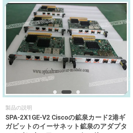
場
ツ
ア
ー
品
質
管
理
製品の説明
連
SPA-2X1GE-V2 Ciscoの鉱泉カード2港ギ
ガビットのイーサネット鉱泉のアダプタ
絡