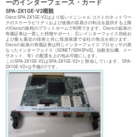
ーのインターフェース・カード
く
SPA-2X1GE-V2概観
だ
Cisco SPA-2X1GE-V2はより低いイニシャル コストのネットワー
クのスケーラビリティおよび改善の容易さの利点を提供する上限
のCiscoの旅程のプラットホームで利用できます。Ciscoの鉱泉の
さ
有価証券は一貫した特徴サポート、広いインターフェイス供給お
よび最も最近の技術と共に投資保護で会社の焦点を続けます。
い
Ciscoの鉱泉の有価証券は同じインターフェイス プロセッサの異
なったインターフェイス（SONET/SDH [PoS]、自動支払機、イー
サネット、等）の配置を上の包み可能にします。
このSPA-2X1GE-V2はSPA-2X1GE-V2=と類似しています。SPA-
ニ
2X1GE-V2=は予備の1です。
ュ
ー
ス
事
件