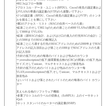
シ
•802.3xはフロー制御
ー
•プロトコル・データ・ユニット(BPDU)、Ciscoの発見の議定書およ
びVLANの導通の議定書の(VTP)のろ過繋いで下さい
•2つの議定書（BPDU、Ciscoの発見の議定書およびVTP）のトンネ
ルを掘ることを層にして下さい
•層2のアクセス・リスト（MACの住所ベースのろ過）
•鉱泉ごとのそして802.1qのための港ごとの4000 VLANsの限界に応
じて8000までVLANs
•鉱泉（源MACの会計、およびはけ口の進入の行先MACの会計）ご
との5000までのMACの帳簿記入
•鉱泉ごとにろ過する行先のMACアドレスのための2000年までMAC
アドレスの記入項目および港ごとの1000までMACアドレスのろ過
の記入項目
•方針の低下のための每港のバイトおよび包みのカウンタ
ー;oversubscriptionの低下;循環重複点検の(CRC)の間違いの低下;包み
サイズ;そしてunicast、マルチキャストおよび放送包み
•方針の低下のためのバイトおよび包みのカウンター每
VLAN;oversubscriptionの低下;そしてunicast、マルチキャストおよび
放送包み
•よいバイトおよび落とされたバイトのための每港のバイト カウン
ター
支えられる他のソフトウェア機能:
•多重プロトコルのラベルの切換え（EoMPLS）上のイーサネット
•QoS
•ホット スタンバイのルーターの議定書(HSRP)