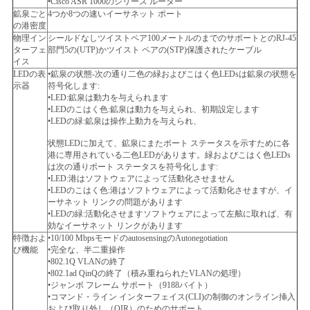
•Cisco ASR 1000のシリーズ ルーター
鉱泉ごと
4つか8つの速いイーサネット ポート
の港密度
SITEMAP
物理イン
シールドなしツイストペア100メートルのまでのサポートとのRJ-45
ターフェ
部門5の(UTP)かツイスト ペアの(STP)保護されたケーブル
イス
LEDの表
•鉱泉の状態-次の通り二色の緑およびこはく色LEDsは鉱泉の状態を
プ
示器
符号化します:
•LED:鉱泉は動力を与えられます
•LEDのこはく色:鉱泉は動力を与えられ、初期設定します
ラ
•LEDの緑:鉱泉は操作上動力を与えられ、
イ
状態LEDに加えて、鉱泉にまたポート ステータスを示すために各
港に専用されている二色LEDがあります。緑およびこはく色LEDs
バ
は次の通りポート ステータスを符号化します:
•LED:港はソフトウェアによって活動化させません
•LEDのこはく色:港はソフトウェアによって活動化させますが、イ
シ
ーサネット リンクの問題があります
•LEDの緑:活動化させますソフトウェアによって左舷に取れば、有
ー
効なイーサネット リンクがあります
特徴およ
•10/100 MbpsモードのautosensingのAutonegotiation
ポ
び機能
•完全な、半二重操作
•802.1Q VLANの終了
•802.1ad QinQの終了（積み重ねられたVLANの処理）
リ
•ジャンボ フレーム サポート（9188バイト）
•コマンド・ライン インターフェイス(CLI)の制御のオンライン挿入
および取り外し（OIR）のためのサポート