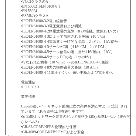
•VCCIクラスのA
•EN 50082-1/EN 6100-6-1
•EN 55024
•BSMIのクラスA
•IEC/EN61000-3-2電力線倍音
•IEC/EN61000-3-3電圧変動および明滅
•IEC/EN61000-4-2静電放電の免除（8 kV接触、空気15 kVの）
•IEC/EN61000-4-3によって放射される免除（10 V/m）
•IEC/EN61000-4-4電気速く一時的な免除（2 kV力、1 kV信号）
•IEC/EN61000-4-5サージAC港（4 kV CM、2 kV DM）
•IEC/EN61000-4-5サージ信号の港（屋外1 kV屋内、2 kV）
•IEC/EN61000-4-5サージDCの港（1つのkV）
•行なわれた妨害（10 Vrms）へのIEC/EN61000-4-6免除
•IEC/EN61000-4-8力の頻度磁界の免除（30 A/m）
•IEC/EN61000-4-11電圧すくい、短い中断および電圧変化
電気通信
•IEEE 802.3
業界標準
Ciscoの速いイーサネット鉱泉は次の条件を満たすように設計され
ています（ある資格は現在進行中です）:
•Sr 3580ネットワーク装置のビルド規格(NEBS):基準レベル（迎合的
なレベル3）
•GR-63-CORE-NEBS:物理的な保護
•GR-1089-CORE-NEBS EMCおよび安全