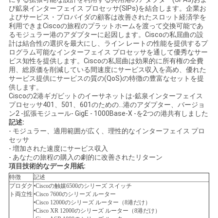
く
び鉱泉インターフェイス プロセッサ(SIPs)を結合します。企業お
よびサービス・プロバイダの顧客は改善されたスロット経済学を
利用できまCiscoの旅程のプラットホームを渡って交換可能であ
だ
るモジュラー港のアダプターに起因します。Ciscoの私屈曲の設
計は結合性の選択を最大にし、ライン レートの性能を提供するプ
さ
ログラム可能なインターフェイス プロセッサを通して優秀なサー
ビス知性を提供します。Ciscoの私屈曲は効果的に所有権の全費
い
用、総原価を削減している間速度にサービス収入を高め、優れた
サービス提供にサービスの質の(QoS)の特徴の豊富なセットを提
供します。
Ciscoの2港ギガビットのイーサネットは-鉱泉インターフェイス
ニ
プロセッサ401、501、601のための…港のアダプター、バージョ
ン2 -拡張モジュール- GigE - 1000Base-X -を2つの港共有しました
ュ
記述:
- モジュラー、適用範囲が広く、理性的なインターフェイス プロ
ー
セッサ
- 増加された速度にサービス収入
- あなたの旅程の購入の劇的に改善されたリターン
ス
項目技術的なデータ用紙:
特徴
記述
プロダク
•Ciscoの触媒6500のシリーズ スイッチ
事
ト両立性
•Cisco 7600のシリーズ ルーター
•Cisco 12000のシリーズ ルーター（8港だけ）
•Cisco XR 12000のシリーズ ルーター（8港だけ）
件