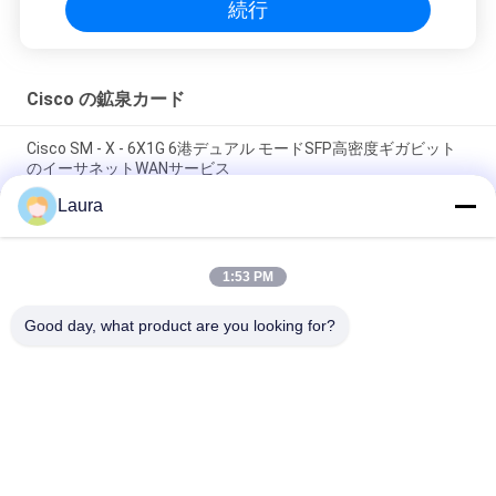
続行
Cisco の鉱泉カード
Cisco SM - X - 6X1G 6港デュアル モードSFP高密度ギガビット
のイーサネットWANサービス
Laura
4000ルーターのCiscoの鉱泉カードISR4331 3GE 2NIM IPの基礎
ネットワーク ファイアウォール
1:53 PM
Cisco NXK-MEM-16GB= Nexus 9000 シリーズ スイッチ用の
16GB DRAM メモリ モジュール
Good day, what product are you looking for?
人気カテゴリ
すべて
光学トランシーバー 
Sfp の光学トランシ
モジュール
ーバー