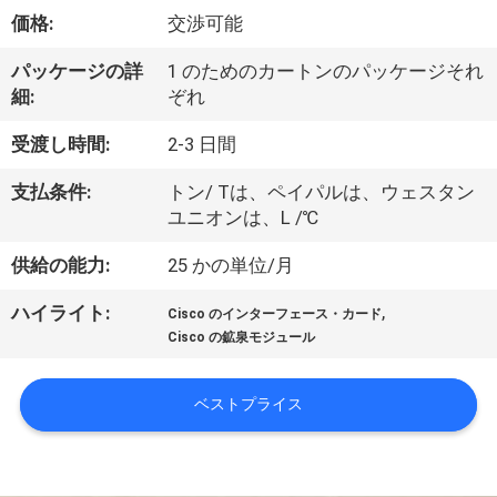
価格:
交渉可能
わ
た
パッケージの詳
1 のためのカートンのパッケージそれ
細:
ぞれ
し
受渡し時間:
2-3 日間
た
支払条件:
トン/ Tは、ペイパルは、ウェスタン
ち
ユニオンは、L /℃
に
供給の能力:
25 かの単位/月
つ
,
ハイライト:
Cisco のインターフェース・カード
い
Cisco の鉱泉モジュール
て
ベストプライス
工