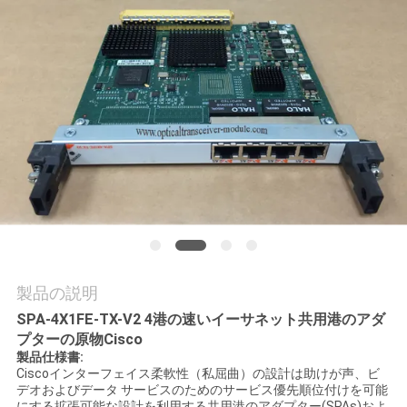
場
ツ
ア
ー
品
質
管
理
製品の説明
SPA-4X1FE-TX-V2 4港の速いイーサネット共用港のアダ
プターの原物Cisco
連
製品仕様書:
Ciscoインターフェイス柔軟性（私屈曲）の設計は助けが声、ビ
絡
デオおよびデータ サービスのためのサービス優先順位付けを可能
にする拡張可能な設計を利用する共用港のアダプター(SPAs)およ