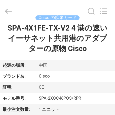
プ
ラ
イ
ヤ
Cisco の鉱泉カード
ー.
Copyright
©
SPA-4X1FE-TX-V2 4 港の速い
家
2016
-
2026
イーサネット共用港のアダプ
へ
LonRise
Equipment
Co.
ターの原物 Cisco
Ltd..
All
製
Rights
Reserved.
品
起源の場所:
中国
Cisco
ブランド名:
ビ
CE
証明:
デ
SPA-2XOC48POS/RPR
モデル番号:
オ
最小注文数量:
1 ユニット