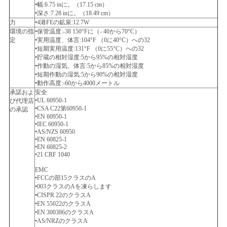
•幅:6.75 inに。（17.15 cm）
•深さ:7.28 inに。（18.49 cm）
力
•4港FEの鉱泉:12.7W
環境の指
•保管温度:-38 150°Fに（- 40から70°C）
定
•実用温度、体言:104°F （0に40°C）への32
•短期実用温度:131°F （0に55°C）への32
•貯蔵の相対湿度:5から95%の相対湿度
•作動の湿気、体言:5から85%の相対湿度
•短期作動の湿気:5から90%の相対湿度
•動作高度:-60から4000メートル
承諾およ
安全
•UL 60950-1
び代理店
•CSA C22第60950-1
の承認
•EN 60950-1
•IEC 60950-1
•AS/NZS 60950
•EN 60825-1
•EN 60825-2
•21 CRF 1040
EMC
•FCCの部15クラスのA
•003クラスのAを凍らします
•CISPR 22のクラスA
•EN 55022のクラスA
•EN 300386のクラスA
•AS/NRZのクラスA