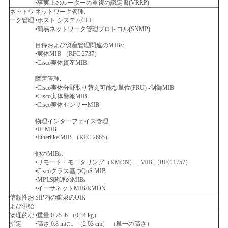
•事実上のルーターの重複の議定書(VRRP)
ネットワ
ネットワーク管理:
ーク管理
•ホスト システムCLI
•簡易ネットワーク管理プロトコル(SNMP)
目録および資産管理関連のMIBs:
•実体MIB （RFC 2737）
•Cisco実体資産MIB
障害管理:
•Cisco実体分野取り替え可能な単位(FRU) -制御MIB
•Cisco実体警報MIB
•Cisco実体センサーMIB
物理インターフェイス管理:
•IF-MIB
•Etherlike MIB （RFC 2665）
他のMIBs:
•リモート・モニタリング（RMON） - MIB （RFC 1757）
•Ciscoクラス基づQoS MIB
•MPLS関連のMIBs
•イーサネットMIB/RMON
信頼性お
SIP内の鉱泉のOIR
よび供給
物理的な
•重量:0.75 lb （0.34 kg）
指定
•高さ:0.8 inに。（2.03 cm） （単一の高さ）