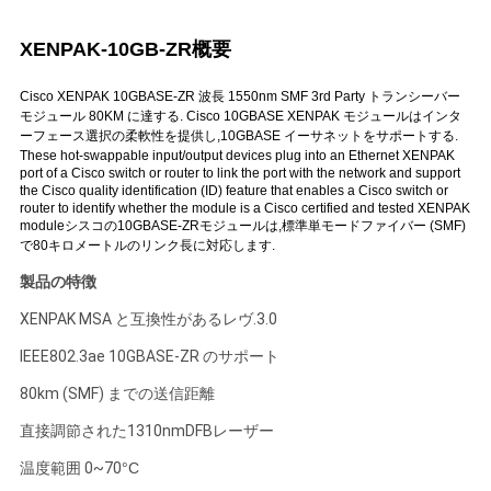
く
XENPAK-10GB-ZR
概要
だ
Cisco XENPAK 10GBASE-ZR 波長 1550nm SMF 3rd Party トランシーバー
さ
モジュール 80KM に達する. Cisco 10GBASE XENPAK モジュールはインタ
ーフェース選択の柔軟性を提供し,10GBASE イーサネットをサポートする.
い
These hot-swappable input/output devices plug into an Ethernet XENPAK
port of a Cisco switch or router to link the port with the network and support
the Cisco quality identification (ID) feature that enables a Cisco switch or
router to identify whether the module is a Cisco certified and tested XENPAK
ニ
moduleシスコの10GBASE-ZRモジュールは,標準単モードファイバー (SMF)
で80キロメートルのリンク長に対応します.
ュ
製品の特徴
ー
XENPAK MSA と互換性がある
レヴ
.3.0
ス
IEEE802.3ae 10GBASE-ZR のサポート
80km (SMF) までの送信距離
直接調節された1310nmDFBレーザー
事
温度範囲 0~70
°C
件