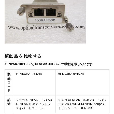
類似 品 を 比較 する
XENPAK-10GB-SRとXENPAK-10GB-ZRの比較を示しています
製
XENPAK-10GB-SR
XENPAK-10GB-ZR
品
コ
ー
ド
記
シスコ XENPAK-10GB-SR
シスコ XENPAK-10GB-ZR 10GBベ
述
XENPAK 10ギガビットフ
ース-ZR CWDM 1470NM Xenpak
ァイバーモジュール
トランシーバー XENPAK