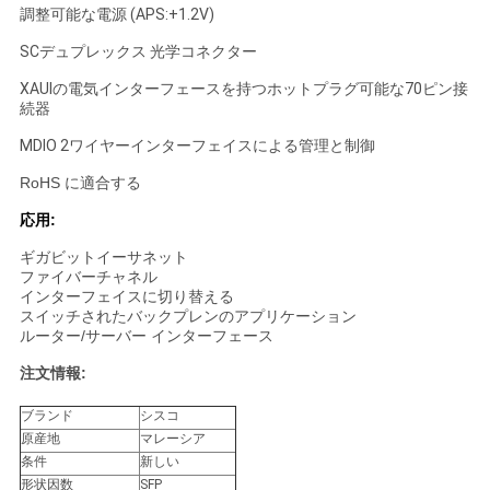
調整可能な電源 (APS:+1.2V)
SCデュプレックス 光学コネクター
SITEMAP
XAUIの電気インターフェースを持つホットプラグ可能な70ピン接
続器
プ
MDIO 2ワイヤーインターフェイスによる管理と制御
ラ
RoHS に適合する
イ
応用:
ギガビットイーサネット
バ
ファイバーチャネル
インターフェイスに切り替える
シ
スイッチされたバックプレンのアプリケーション
ルーター/サーバー インターフェース
ー
注文情報:
ポ
ブランド
シスコ
リ
原産地
マレーシア
条件
新しい
形状因数
SFP