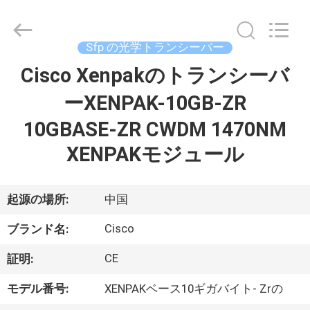
プ
ラ
イ
ヤ
Sfp の光学トランシーバー
ー.
Copyright
©
Cisco Xenpakのトランシーバ
家
2016
-
2026
ーXENPAK-10GB-ZR
へ
LonRise
Equipment
Co.
10GBASE-ZR CWDM 1470NM
Ltd..
All
製
Rights
XENPAKモジュール
Reserved.
品
起源の場所:
中国
ビ
Cisco
ブランド名:
デ
CE
証明:
オ
モデル番号:
XENPAKベース10ギガバイト- Zrの