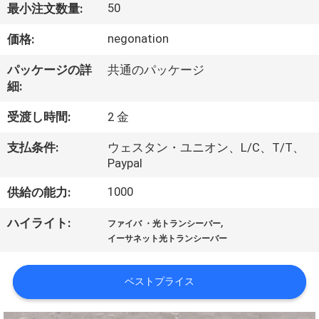
50
最小注文数量:
わ
negonation
価格:
た
パッケージの詳
共通のパッケージ
し
細:
た
受渡し時間:
2 金
ち
支払条件:
ウェスタン・ユニオン、L/C、T/T、
に
Paypal
つ
1000
供給の能力:
い
,
ハイライト:
ファイバ ・光トランシーバー
イーサネット光トランシーバー
て
ベストプライス
工