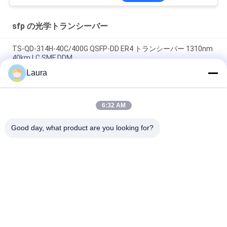
sfp の光学トランシーバー
TS-QD-314H-40C/400G QSFP-DD ER4 トランシーバー 1310nm
40km LC SMF DDM
Laura
SFP-10G-LR-C、Huawei SFP+ 光モジュール、10G、1310nm、
10km、LC
6:32 AM
SFP-10G-SR、Cisco SFP+ トランシーバー、10Gbps/850nm
MMF/300m
Good day, what product are you looking for?
人気カテゴリ
すべて
光学トランシーバー 
Sfp の光学トランシ
モジュール
ーバー
シスコのSFPモジュ
PLCの産業制御
ール