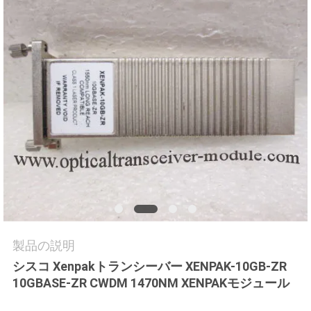
場
ツ
ア
ー
品
質
管
理
製品の説明
シスコ Xenpakトランシーバー XENPAK-10GB-ZR
連
10GBASE-ZR CWDM 1470NM XENPAKモジュール
絡