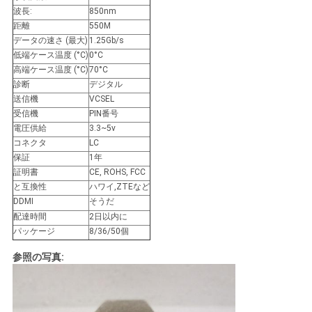
シ
波長:
850nm
ー
距離
550M
データの速さ (最大)
1.25Gb/s
低端ケース温度 (°C)
0°C
高端ケース温度 (°C)
70°C
診断
デジタル
送信機
VCSEL
受信機
PIN番号
電圧供給
3.3~5v
コネクタ
LC
保証
1年
証明書
CE, ROHS, FCC
と互換性
ハワイ,ZTEなど
DDMI
そうだ
配達時間
2日以内に
パッケージ
8/36/50個
参照の写真: