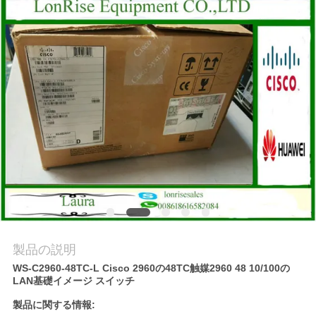
場
ツ
ア
ー
品
質
管
理
製品の説明
WS-C2960-48TC-L Cisco 2960の48TC触媒2960 48 10/100の
連
LAN基礎イメージ スイッチ
絡
製品に関する情報: