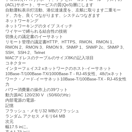
(ACL)サポート、サービスの質(QoS)層にします
自動運転表示灯活動、港伝達速度を、左舷に取ります二重モー
ド、力を、良くつながります、システムつなぎます
SITEMAP
ネットワーキング
ネットワーキングのタイプ スイッチ
ワイヤーで縛られる結合性の技術
プ
切換えの議定書のイーサネット
リモート管理の議定書HTTP、HTTPS、RMON、RMON 1、
ラ
RMON 2、RMON 3、RMON 9、SNMP 1、SNMP 2c、SNMP 3、
SSH、SSH-2、Telnet
MACアドレスのテーブルのサイズ8Kの記入項目
イ
コネクター
インターフェイス2 xネットワークのホスト-イーサネット
バ
10Base-T/100Base-TX/1000Base-T - RJ-45女性、48のxネット
ワーク・ノード-イーサネット10Base-T/100Base-TX - RJ-45女性
シ
力
パワー消費量の操作上の39ワット
ー
動力源AC 120/230 V （50/60のHz）
内部電源の電源-
記憶
ポ
フラッシュ・メモリ32 MBのフラッシュ
ランダム アクセス メモリ64 MB
リ
次元
幅17.5 inに。