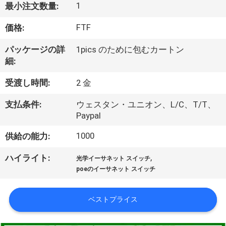
1
最小注文数量:
わ
FTF
価格:
た
パッケージの詳
1pics のために包むカートン
し
細:
た
受渡し時間:
2 金
ち
支払条件:
ウェスタン・ユニオン、L/C、T/T、
に
Paypal
つ
1000
供給の能力:
い
,
ハイライト:
光学イーサネット スイッチ
poeのイーサネット スイッチ
て
ベストプライス
工