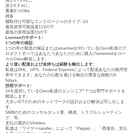
シ
高さ1.73 inに。
深さ6.3 inに。
ー
重量8つのlbs
雑多
棚取付け可能なエンクロージャのタイプ- 1U
最高使用可能温度113の˚F
最低の実用温度23の˚F
Lonriseのサポート:
1つの年の保証:
1つの年の製造の保証またはsmartnetが付いているCisco私達のプ
ロダクトすべてはあなたであなたのために購入のsmartnetをロー
カルCisco解放します。
より速い配達および金持ちは経験を輸出します:
私達はDHL、UPS、Federal Expressによって配達あなたの順序世
界中できます。あなたの心配を避ける輸出の豊富な経験の3-
5days。
技術サポート:
24を提供しているCisco私達のエンジニア* 7つは専門サポートを
郵送します。
大きいICTのためのネットワークの設計および解決は写し出しま
す。
SMBのためのコンサルタント業、構成、トラブルシューティン
グ、等。
支払の選択のVirieties:
私達は「ワイヤーransfer」によって「Paypal」、「西連合」支払