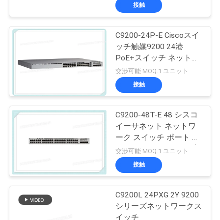
接触
C9200-24P-E Ciscoスイ
ッチ触媒9200 24港
PoE+スイッチ ネットワ
ークの要素
交渉可能 MOQ:1 ユニット
接触
C9200-48T-E 48 シスコ
イーサネット ネットワ
ーク スイッチ ポート デ
ータ モジュールアップ
交渉可能 MOQ:1 ユニット
リンク オプション
接触
C9200L 24PXG 2Y 9200
シリーズネットワークス
イッチ