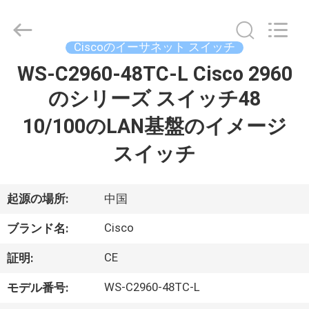
プ
ラ
イ
ヤ
Ciscoのイーサネット スイッチ
ー.
Copyright
©
WS-C2960-48TC-L Cisco 2960
家
2016
-
のシリーズ スイッチ48
2026
へ
LonRise
Equipment
10/100のLAN基盤のイメージ
Co.
Ltd..
All
製
Rights
スイッチ
Reserved.
品
起源の場所:
中国
ビ
Cisco
ブランド名:
デ
CE
証明:
オ
WS-C2960-48TC-L
モデル番号: