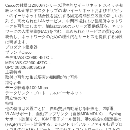
く
Ciscoの触媒は2960のシリーズ理性的なイーサネット スイッチ初
級レベル企業にデスクトップの速いイーサネットおよびギガビッ
トのイーサネット結合性を提供する固定構成独立装置の新しい系
だ
列で、高められたLANサービス、中間市場および営業所ネットワ
ークを可能にします。触媒は2960のシリーズ提供保証を、ネット
さ
ワークの入場制御(NAC)を含む、進められたサービスの質(QoS)
統合し、ネットワークのための理性的なサービスを提供する弾性
い
は研ぎます。
プロダクト鑑定器
ブランドCisco
モデルWS-C2960-48TC-L
ニ
MPN WS-C2960-48TC-L
UPC 0882658035029
ュ
主要特点
取付け可能な形式要素の棚棚取付け可能
港Qty 48
ー
データ転送率100 Mbps
データリンク・プロトコルのイーサネット
ス
両立性のPC
特徴
他の特徴は装置ごとに、自動交渉自動感じる転換を、2導通、
VLANサポート、自動アップリンク（自動MDI/MDI-X）、Syslog
事
サポート詮策する、IGMP電子メール警報、港の集合の議定書の
(PAgP)サポート詮策する、DHCPトリビアル・ファイル転送プロ
件
トコルの(TFTP)サポート、アクセス・コントロール・リストの