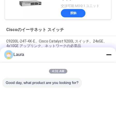
交渉可能 MOQ:1 ユニット
接触
Ciscoのイーサネット スイッチ
C9200L-24T-4X-E、Cisco Catalyst 9200L スイッチ、24xGE、
4x10GE アップリンク、ネットワークの必需品
Laura
C9300L-24T-4G-E、Cisco Catalyst 9300 スイッチ、24x1G カッ
パー/4x1G SFP/データのみ
4:31 AM
C9500-48Y4C-A、Cisco Catalyst 9500 スイッチ、48x25G ポー
ト/高性能/NW Adv.ライセンス
Good day, what product are you looking for?
人気カテゴリ
すべて
光学トランシーバー 
Sfp の光学トランシ
モジュール
ーバー