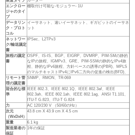
リ
装置タイプ
ルーター
エンクロー
棚取付け可能な-モジュラー- 1U
シ
ジャのタイ
プ
データリン
イーサネット、速いイーサネット、ギガビットのイーサネ
ー
ク・プロト
ット
コル
ネットワー
IPSec、L2TPv3
ク/輸送議定
書
旅程の議定
OSPF、IS-IS、BGP、EIGRP、DVMRP、PIM-SMの静的
書
なIPの旅程、IGMPv3、GRE、PIM-SSMの静的なIPv4旅
程、静的なIPv6旅程、方針ベースの誘導の(PBR)、MPLS
のマルチキャストIPv4にIPv6二方向の促進の検出(BFD)、
リモート管
SNMP、RMON、TR-069
理の議定書
迎合的な標
IEEE 802.3、IEEE 802.1Q、IEEE 802.3af、IEEE
準
802.3ah、IEEE 802.1ah、IEEE 802.1ag、ANSI T1.101、
ITU-T G.823、ITU-T G.824
力
AC 120/230 V （50/60のHz）
次元
43.8 cm X 43.9 cm X 4.5 cm
（WxDxH）
重量
6.1 kg
製造業者の
1年の保証
保証