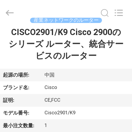
プ
ラ
イ
ヤ
産業ネットワークのルーター
ー.
Copyright
©
CISCO2901/K9 Cisco 2900の
家
2016
-
2026
シリーズ ルーター、統合サー
へ
LonRise
Equipment
Co.
ビスのルーター
Ltd..
All
製
Rights
Reserved.
品
起源の場所:
中国
Cisco
ブランド名:
ビ
CE,FCC
証明:
デ
Cisco2901/K9
モデル番号:
オ
1
最小注文数量: