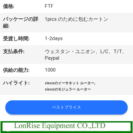
FTF
価格:
わ
た
パッケージの詳
1pics のために包むカートン
細:
し
1-2days
受渡し時間:
た
支払条件:
ウェスタン・ユニオン、L/C、T/T、
ち
Paypal
に
1000
供給の能力:
つ
,
ハイライト:
ciscoのイーサネット ルーター
い
ciscoのモジュラー ルーター
て
ベストプライス
工