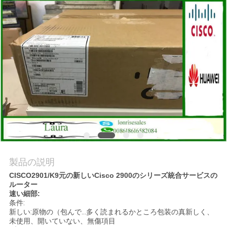
場
ツ
ア
ー
品
質
管
理
製品の説明
CISCO2901/K9元の新しいCisco 2900のシリーズ統合サービスの
ルーター
速い細部:
連
条件:
新しい:原物の（包んで…多く読まれるかところ包装の真新しく、
絡
未使用、開いていない、無傷項目