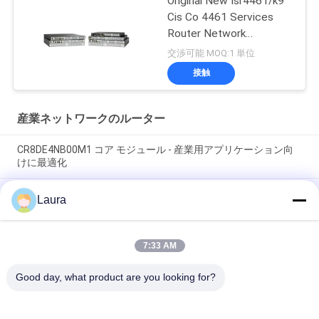
Original New Isr4461/k9
Cis Co 4461 Services
Router Network
PouterISR4461/K9
交渉可能 MOQ:1 単位
接触
産業ネットワークのルーター
CR8DE4NB00M1 コア モジュール - 産業用アプリケーション向
けに最適化
C8300-2N2S-6T エンタープライズエッジルーター、6×1Gギガ
Laura
ビットRJ45ポート、2NIM+2SMモジュラースロット、デュアル
冗長電源、SD-WAN対応
7:33 AM
ISR4431 K9 統合サービス ギガビット イーサネットネットワー
クルーター
Good day, what product are you looking for?
人気カテゴリ
すべて