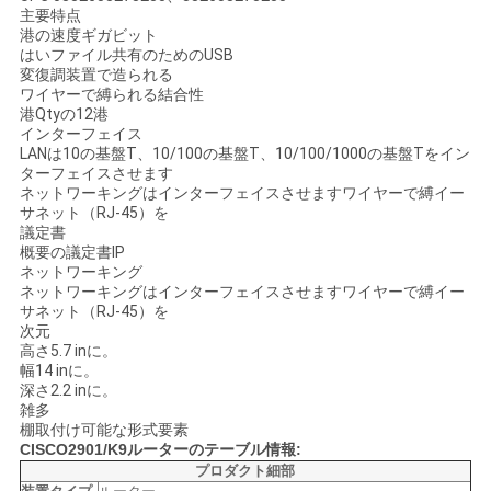
主要特点
港の速度ギガビット
はいファイル共有のためのUSB
地
変復調装置で造られる
ワイヤーで縛られる結合性
図
港Qtyの12港
インターフェイス
LANは10の基盤T、10/100の基盤T、10/100/1000の基盤Tをイン
ターフェイスさせます
プ
ネットワーキングはインターフェイスさせますワイヤーで縛イー
サネット（RJ-45）を
ラ
議定書
概要の議定書IP
イ
ネットワーキング
ネットワーキングはインターフェイスさせますワイヤーで縛イー
サネット（RJ-45）を
バ
次元
高さ5.7 inに。
シ
幅14 inに。
深さ2.2 inに。
ー
雑多
棚取付け可能な形式要素
ポ
CISCO2901/K9ルーターのテーブル情報:
プロダクト細部