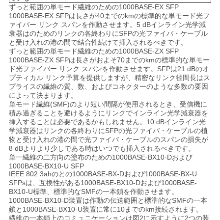
ずっと範囲の単モード繊維のための1000BASE-EX SFP
1000BASE-EX SFPは長さが40までのkmの標準的な単モード光フ
ァイバー リンク スパンを作動させます。5 dBインライン光学減
SITEMAP
衰器はのためのリンクの各終わりにSFPの光ファイバ・ケーブル
と受け入れの港の間で結合性続けて挿入されるべきです。
ずっと範囲の単モード繊維のための1000BASE-ZX SFP
プ
1000BASE-ZX SFPは長さがおよそ70までのkmの標準的な単モー
ド光ファイバー リンク スパンを作動させます。SFPは21 dBのオ
プティカル リンク予算を提供しますが、精密なリンク径間長はス
ラ
プライスの繊維の質、数、およびコネクターのような多数の要因
によって決まります。
イ
単モード繊維(SMF)のより短い間隔が使用されるとき、受信機に
積み過ぎることを避けるようにリンクでインライン光学減衰器を
バ
挿入することは必要であるかもしれません。10 dBインライン光
学減衰器はリンクの各終わりにSFPの光ファイバ・ケーブルの植
シ
物と受け入れの港の間で光ファイバ・ケーブルのスパンの損失が
8 dBよりより少しである時はいつでも挿入されるべきです。
ー
単一繊維の二方向の塗布のための1000BASE-BX10-Dおよび
1000BASE-BX10-U SFP
IEEE 802.3ahのとの1000BASE-BX-Dおよび1000BASE-BX-U
ポ
SFPsは、互換性がある1000BASE-BX10-Dおよび1000BASE-
BX10-U標準、標準的なSMFの一本鎖を作動させます。
リ
1000BASE-BX10-D装置は作動の伝送範囲と標準的なSMFの一本
鎖と1000BASE-BX10-U装置に常に10までのkm接続されます。
繊維の一本鎖上のコミュニケーションは図2に示すように2つの装