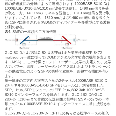
シ
置の伝達波長の分離によって達成されます:1000BASE-BX10-Dは
ー
1000BASE-BX10-Uが1310 nm波長で送信し、1490 nm信号を受
け取る一方、1490 nmチャネルを送信し、1310 nm信号を受け取
ります。示されている、1310 nmおよび1490 nm軽い道を裂くた
めにSFPに統合される(WDM)のディバイダーを多重型にする波長
分割の存在。
図4.
SMFの一本鎖の二方向伝達
GLC-BX-DおよびGLC-BX-U SFPsはまた業界標準SFF-8472
multisource一致に従って(DOM)デジタル光学監察の機能を支えま
す（MSA）。この特徴はエンド ユーザーに光学出力電力の、光学
入力パワー、温度、レーザーのバイアス流れおよびトランシーバ
ーの供給電圧のようなSFPの実時間変数を、監視する機能を与え
ます。
単一繊維の二方向の塗布のための2チャネル1000BASE-BX10-D
2チャネル1000BASE-BX-D SFPモジュールは、別名密集した
SFP、1つのSFPモジュールのIEEE 2つの802.3ah 1000BASE-
BX10-Dインターフェイスを統合します。GLC-2BX-DかGLC-
2BX-D-Iは10kmまで作動の伝送範囲と標準的なSMFの2つの一本
鎖上の2つの1000BASE-BX10-Uインターフェイスに常に接続され
ます。
GLC-2BX-DかGLC-2BX-D-IはFTTxのあらゆる標準ベースの加入