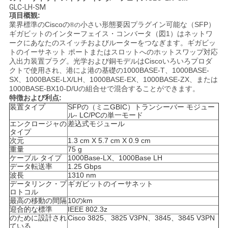
GLC-LH-SM
く
項目概観:
業界標準のCiscoの
小さい形態要因プラグイン可能な（SFP）
®の
だ
ギガビットのインターフェイス・コンバータ（図1）はネットワ
ークにあなたのスイッチおよびルーターをつなぎます。ギガビッ
さ
トのイーサネット ポートまたはスロットへのホットスワップ対応
入出力装置プラグ。光学および銅モデルはCiscoいろいろプロダ
い
クトで使用され、港によ港の基礎の1000BASE-T、1000BASE-
SX、1000BASE-LX/LH、1000BASE-EX、1000BASE-ZX、または
1000BASE-BX10-D/Uの組合せで混合することができます。
特徴および利点:
ニ
装置タイプ
SFPの（ミニGBIC）トランシーバー モジュー
ル- LC/PCの単一モード
エンクロージャの
差込式モジュール
ュ
タイプ
次元
1.3 cm X 5.7 cm X 0.9 cm
ー
重量
75 g
ケーブル タイプ
1000Base-LX、1000Base LH
ス
データ転送率
1.25 Gbps
波長
1310 nm
データリンク・プ
ギガビットのイーサネット
ロトコル
最高の移動の間隔
10のkm
事
迎合的な標準
IEEE 802.3z
のために設計され
Cisco 3825、3825 V3PN、3845、3845 V3PN
件
ている