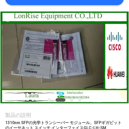
場
ツ
ア
ー
品
質
管
理
連
製品の説明
絡
1310nm SFPの光学トランシーバー モジュール、SFPギガビット
のイーサネット スイッチ インターフェイスGLC-LH-SM