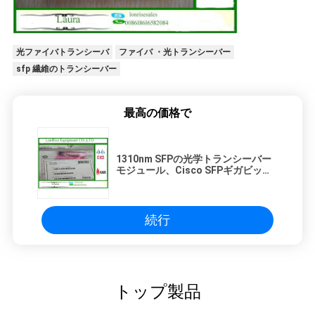
光ファイバトランシーバ
ファイバ ・光トランシーバー
sfp 繊維のトランシーバー
最高の価格で
1310nm SFPの光学トランシーバー
モジュール、Cisco SFPギガビット
のイーサネット スイッチ インターフ
ェイスGLC-LH-SM
続行
トップ製品