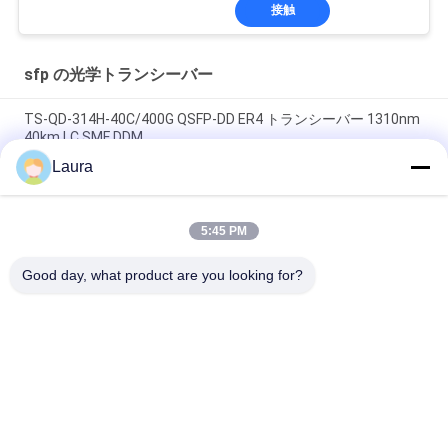
接触
sfp の光学トランシーバー
TS-QD-314H-40C/400G QSFP-DD ER4 トランシーバー 1310nm
40km LC SMF DDM
Laura
SFP-10G-LR-C、Huawei SFP+ 光モジュール、10G、1310nm、
10km、LC
5:45 PM
SFP-10G-SR、Cisco SFP+ トランシーバー、10Gbps/850nm
MMF/300m
Good day, what product are you looking for?
人気カテゴリ
すべて
光学トランシーバー 
Sfp の光学トランシ
モジュール
ーバー
シスコのSFPモジュ
PLCの産業制御