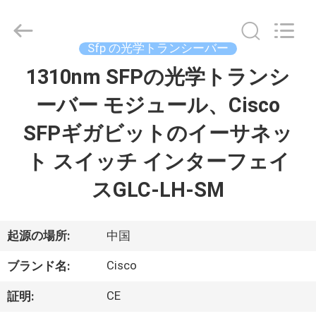
プ
ラ
イ
ヤ
Sfp の光学トランシーバー
ー.
Copyright
©
1310nm SFPの光学トランシ
家
2016
-
2026
ーバー モジュール、Cisco
へ
LonRise
Equipment
Co.
SFPギガビットのイーサネッ
Ltd..
All
製
Rights
ト スイッチ インターフェイ
Reserved.
品
スGLC-LH-SM
ビ
起源の場所:
中国
デ
Cisco
ブランド名:
オ
CE
証明: