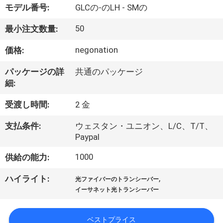
モデル番号:
GLCの-のLH - SMの
わ
50
最小注文数量:
た
negonation
価格:
し
た
パッケージの詳
共通のパッケージ
細:
ち
受渡し時間:
2 金
に
支払条件:
ウェスタン・ユニオン、L/C、T/T、
つ
Paypal
い
1000
供給の能力:
て
,
ハイライト:
光ファイバーのトランシーバー
イーサネット光トランシーバー
工
ベストプライス