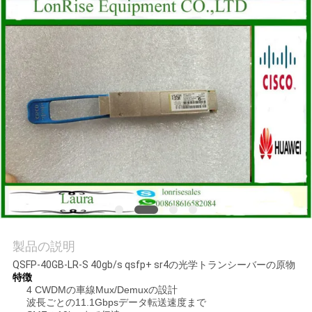
場
ツ
ア
ー
品
質
管
理
製品の説明
QSFP-40GB-LR-S 40gb/s qsfp+ sr4の光学トランシーバーの原物
連
特徴
4 CWDMの車線Mux/Demuxの設計
絡
波長ごとの11.1Gbpsデータ転送速度まで