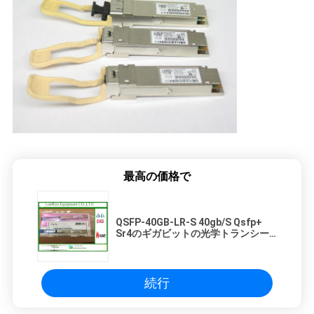
SITEMAP
プ
ラ
イ
バ
最高の価格で
シ
QSFP-40GB-LR-S 40gb/S Qsfp+
ー
Sr4のギガビットの光学トランシー
バー モジュールは転換します
ポ
リ
続行