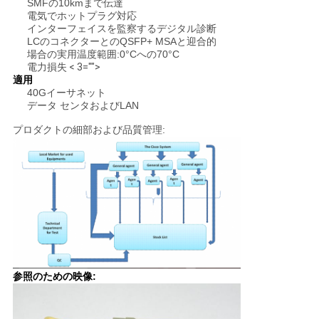
SMFの10kmまで伝達
く
電気でホットプラグ対応
インターフェイスを監察するデジタル診断
だ
LCのコネクターとのQSFP+ MSAと迎合的
場合の実用温度範囲:0°Cへの70°C
電力損失
< 3="">
さ
適用
40Gイーサネット
い
データ センタおよびLAN
プロダクトの細部および品質管理:
ニ
ュ
ー
ス
参照のための映像:
事
件