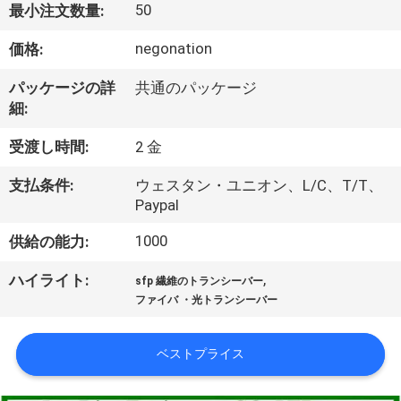
50
最小注文数量:
わ
negonation
価格:
た
パッケージの詳
共通のパッケージ
し
細:
た
受渡し時間:
2 金
ち
支払条件:
ウェスタン・ユニオン、L/C、T/T、
に
Paypal
つ
1000
供給の能力:
い
,
ハイライト:
sfp 繊維のトランシーバー
ファイバ ・光トランシーバー
て
ベストプライス
工