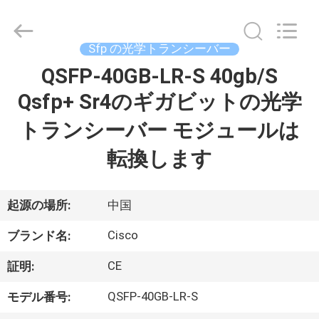
プ
ラ
イ
ヤ
Sfp の光学トランシーバー
ー.
Copyright
©
QSFP-40GB-LR-S 40gb/S
家
2016
-
Qsfp+ Sr4のギガビットの光学
2026
へ
LonRise
Equipment
トランシーバー モジュールは
Co.
Ltd..
All
製
Rights
転換します
Reserved.
品
起源の場所:
中国
ビ
Cisco
ブランド名:
デ
CE
証明:
オ
QSFP-40GB-LR-S
モデル番号: