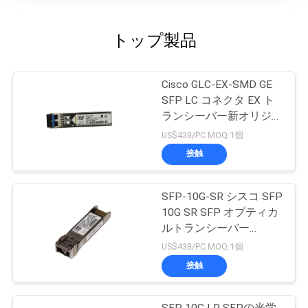
シ
ー
トップ製品
Cisco GLC-EX-SMD GE
SFP LC コネクタ EX ト
ランシーバー新オリジナ
ル
US$438/PC MOQ:1個
接触
SFP-10G-SR シスコ SFP
10G SR SFP オプティカ
ルトランシーバー
10GBASE-SR SFP モジ
US$438/PC MOQ:1個
ュール
接触