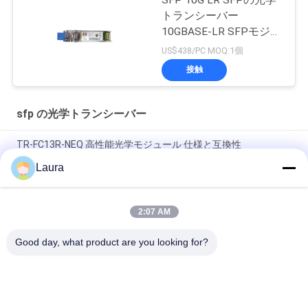
SFP 10G LR SFPの光学
トランシーバー
10GBASE-LR SFPモジュ
ール
US$438/PC MOQ:1個
接触
sfp の光学トランシーバー
TR-FC13R-NEQ 高性能光学モジュール 仕様と互換性
Laura
TS-QD-CO4H-ZRPC/400G QSFP-DD オープン ZR+コアレンント
モジュール 高速DCI地下鉄光接送機
2:07 AM
QSFP-40G-SR4、Cisco QSFP モジュール、40Gbps/マルチモー
ド ファイバ/短距離
Good day, what product are you looking for?
人気カテゴリ
すべて