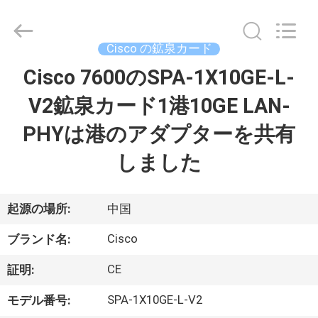
プ
ラ
イ
ヤ
Cisco の鉱泉カード
ー.
Copyright
©
Cisco 7600のSPA-1X10GE-L-
家
2016
-
2026
V2鉱泉カード1港10GE LAN-
へ
LonRise
Equipment
Co.
PHYは港のアダプターを共有
Ltd..
All
製
Rights
しました
Reserved.
品
起源の場所:
中国
ビ
Cisco
ブランド名:
デ
CE
証明:
オ
SPA-1X10GE-L-V2
モデル番号: