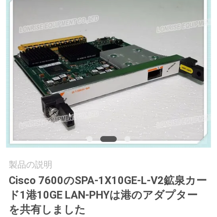
場
ツ
ア
ー
品
質
管
理
製品の説明
Cisco 7600のSPA-1X10GE-L-V2鉱泉カー
連
ド1港10GE LAN-PHYは港のアダプター
絡
を共有しました