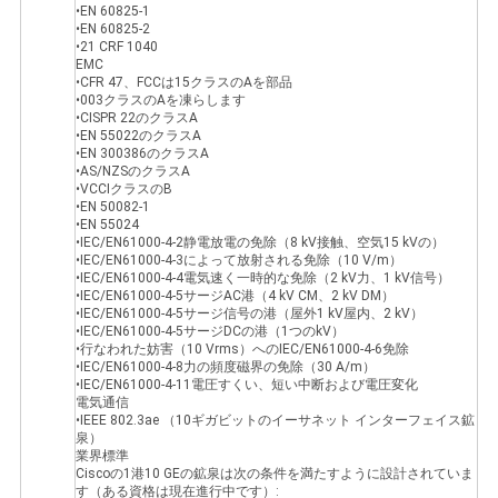
•EN 60825-1
•EN 60825-2
•21 CRF 1040
EMC
•CFR 47、FCCは15クラスのAを部品
•003クラスのAを凍らします
•CISPR 22のクラスA
•EN 55022のクラスA
•EN 300386のクラスA
•AS/NZSのクラスA
•VCCIクラスのB
•EN 50082-1
•EN 55024
•IEC/EN61000-4-2静電放電の免除（8 kV接触、空気15 kVの）
•IEC/EN61000-4-3によって放射される免除（10 V/m）
•IEC/EN61000-4-4電気速く一時的な免除（2 kV力、1 kV信号）
•IEC/EN61000-4-5サージAC港（4 kV CM、2 kV DM）
•IEC/EN61000-4-5サージ信号の港（屋外1 kV屋内、2 kV）
•IEC/EN61000-4-5サージDCの港（1つのkV）
•行なわれた妨害（10 Vrms）へのIEC/EN61000-4-6免除
•IEC/EN61000-4-8力の頻度磁界の免除（30 A/m）
•IEC/EN61000-4-11電圧すくい、短い中断および電圧変化
電気通信
•IEEE 802.3ae （10ギガビットのイーサネット インターフェイス鉱
泉）
業界標準
Ciscoの1港10 GEの鉱泉は次の条件を満たすように設計されていま
す（ある資格は現在進行中です）: