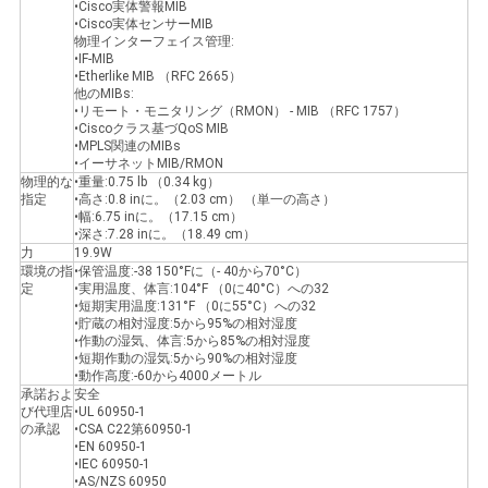
•Cisco実体警報MIB
•Cisco実体センサーMIB
物理インターフェイス管理:
•IF-MIB
•Etherlike MIB （RFC 2665）
他のMIBs:
•リモート・モニタリング（RMON） - MIB （RFC 1757）
•Ciscoクラス基づQoS MIB
•MPLS関連のMIBs
•イーサネットMIB/RMON
物理的な
•重量:0.75 lb （0.34 kg）
指定
•高さ:0.8 inに。（2.03 cm） （単一の高さ）
•幅:6.75 inに。（17.15 cm）
•深さ:7.28 inに。（18.49 cm）
力
19.9W
環境の指
•保管温度:-38 150°Fに（- 40から70°C）
定
•実用温度、体言:104°F （0に40°C）への32
•短期実用温度:131°F （0に55°C）への32
•貯蔵の相対湿度:5から95%の相対湿度
•作動の湿気、体言:5から85%の相対湿度
•短期作動の湿気:5から90%の相対湿度
•動作高度:-60から4000メートル
承諾およ
安全
び代理店
•UL 60950-1
の承認
•CSA C22第60950-1
•EN 60950-1
•IEC 60950-1
•AS/NZS 60950