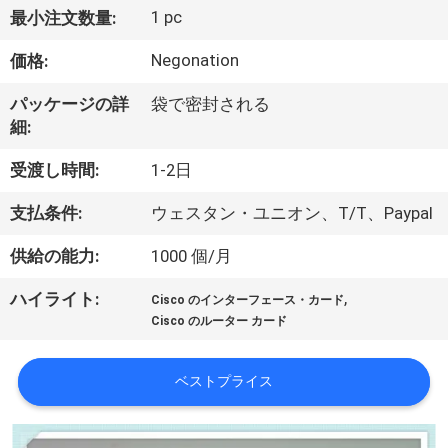
1 pc
最小注文数量:
わ
Negonation
価格:
た
し
パッケージの詳
袋で密封される
細:
た
受渡し時間:
1-2日
ち
支払条件:
ウェスタン・ユニオン、T/T、Paypal
に
供給の能力:
1000 個/月
つ
,
ハイライト:
い
Cisco のインターフェース・カード
Cisco のルーター カード
て
ベストプライス
工