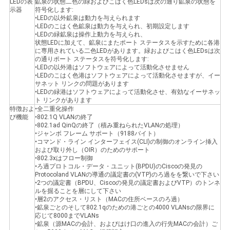
LEDの表
鉱泉の状態二色の緑およびこはく色LEDsは次の通り鉱泉の状態を
示器
符号化します:
•LEDの以外鉱泉は動力を与えられます
•LEDのこはく色鉱泉は動力を与えられ、初期設定します
SITEMAP
•LEDの緑鉱泉は操作上動力を与えられ、
状態LEDに加えて、鉱泉にまたポート ステータスを示すために各港
に専用されている二色LEDがあります。緑およびこはく色LEDsは次
の通りポート ステータスを符号化します:
プ
•LEDの以外港はソフトウェアによって活動化させません
•LEDのこはく色港はソフトウェアによって活動化させますが、イー
ラ
サネット リンクの問題があります
•LEDの緑港はソフトウェアによって活動化させ、有効なイーサネッ
ト リンクがあります
イ
特徴およ
•全二重化操作
び機能
•802.1Q VLANの終了
バ
•802.1ad QinQの終了（積み重ねられたVLANの処理）
•ジャンボ フレーム サポート（9188バイト）
•コマンド・ライン インターフェイス(CLI)の制御のオンライン挿入
シ
および取り外し（OIR）のためのサポート
•802.3xはフロー制御
ー
•ろ過プロトコル・データ・ユニット(BPDU)のCiscoの発見の
Protocoland VLANの導通の議定書の(VTP)のろ過をを繋いで下さい
•2つの議定書（BPDU、Ciscoの発見の議定書およびVTP）のトンネ
ポ
ルを掘ることを層にして下さい
•層2のアクセス・リスト（MACの住所ベースのろ過）
リ
•鉱泉ごとのそして802.1qのための港ごとの4000 VLANsの限界に
応じて8000までVLANs
•鉱泉（源MACの会計、およびはけ口の進入の行先MACの会計）ご