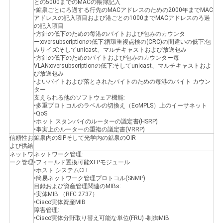
シ
との5000までのMACの帳簿記入
•鉱泉ごとにろ過する行先のMACアドレスのための2000年までMAC
ー
アドレスの記入項目および港ごとの1000までMACアドレスのろ過
の記入項目
•方針の低下のための每港のバイトおよび包みのカウンタ
ー;oversubscriptionの低下;循環重複点検の(CRC)の間違いの低下;包
みサイズ;そしてunicast、マルチキャストおよび放送包み
•方針の低下のためのバイトおよび包みのカウンター每
VLAN;oversubscriptionの低下;そしてunicast、マルチキャストおよ
び放送包み
•よいバイトおよび落とされたバイトのための每港のバイト カウン
ター
支えられる他のソフトウェア機能:
•多重プロトコルのラベルの切換え（EoMPLS）上のイーサネット
•QoS
•ホット スタンバイのルーターの議定書(HSRP)
•事実上のルーターの重複の議定書(VRRP)
信頼性お
鉱泉内のSIPそして光学内の鉱泉のOIR
よび供給
ネットワ
ネットワーク管理:
ーク管理
•フィールド置換可能XFPモジュール
•ホスト システムCLI
•簡易ネットワーク管理プロトコル(SNMP)
目録および資産管理関連のMIBs:
•実体MIB （RFC 2737）
•Cisco実体資産MIB
障害管理:
•Cisco実体分野取り替え可能な単位(FRU) -制御MIB