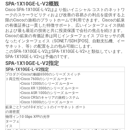
SPA-1X10GE-L-V2概観
く
Cisco SPA-1X10GE-L-V2はより低いイニシャル コストのネットワ
ークのスケーラビリティおよび改善の容易さの利点を提供する上
だ
限のCiscoの旅程のプラットホームで利用できます。Ciscoの鉱泉
の有価証券は一貫した特徴サポート、広いインターフェイス供給
さ
および最も最近の技術と共に投資保護で会社の焦点を続けます。
Ciscoの鉱泉の有価証券は同じインターフェイス プロセッサの異
い
なったインターフェイス（SONET/SDH [POS]、自動支払機、イー
サネット、等）の配置を上の包み可能にします。
このSPA-1X10GE-L-V2はSPA-1X10GE-L-V2=と類似しています。
SPA-1X10GE-L-V2=は予備の1です。
ニ
SPA-1X10GE-L-V2指定
SPA-1X10GE-L-V2指定
ュ
プロダク
•Ciscoの触媒6500のシリーズ スイッチ
ト両立性
•Cisco 7600のシリーズ ルーター
ー
•Cisco 12000のシリーズ ルーター
•Cisco XR 12000のシリーズ ルーター
•Cisco ASR 1000のシリーズ ルーター
ス
•Cisco CRSのキャリアの旅程システム
•Cisco 10000のシリーズ ルーター
鉱泉ごと
1つの10ギガビットのイーサネット ポート
の港密度
事
物理イン
10 Gbps XFPの光学
ターフェ
件
イス