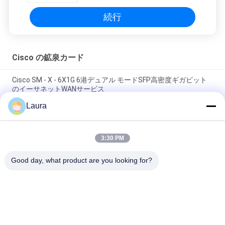
続行
Cisco の鉱泉カード
Cisco SM - X - 6X1G 6港デュアル モードSFP高密度ギガビット
のイーサネットWANサービス
Laura
4000ルーターのCiscoの鉱泉カードISR4331 3GE 2NIM IPの基礎
ネットワーク ファイアウォール
3:30 PM
Cisco NXK-MEM-16GB= Nexus 9000 シリーズ スイッチ用の
16GB DRAM メモリ モジュール
Good day, what product are you looking for?
人気カテゴリ
すべて
光学トランシーバー 
Sfp の光学トランシ
モジュール
ーバー