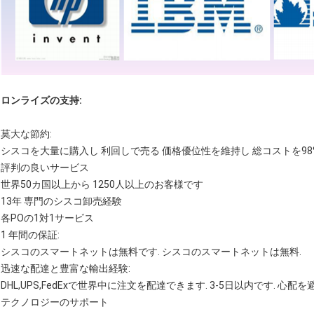
ロンライズの支持:
莫大な節約:
シスコを大量に購入し 利回しで売る 価格優位性を維持し 総コストを9
評判の良いサービス
世界50カ国以上から 1250人以上のお客様です
13年 専門のシスコ卸売経験
各POの1対1サービス
1 年間の保証:
シスコのスマートネットは無料です. シスコのスマートネットは無料.
迅速な配達と豊富な輸出経験:
DHL,UPS,FedExで世界中に注文を配達できます. 3-5日以内です. 
テクノロジーのサポート