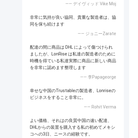
—— デイヴィッド Vike Moj
非常に気持が良い協同、貴重な製造者は、協
同を保ち続けます
—— ジョニーZarate
配達の間に商品は DHL によって傷つけられ
ましたが、LonRise は私達の製造者のために
時機を得ている私達実際に商品に新しい商品
を非常に認めます整理します
—— 李Papageorge
幸せな中国のTrustableの製造者、Lonriseの
ビジネスをすること非常に。
—— Rohit Verma
よい価格、それはの良質中国の速い配達、
DHLからの装置を購入する私の初めてメキシ
コへの3日、ニースの経験です。