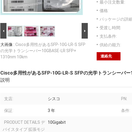
最小注文数量:
価格:
パッケージの詳細
受渡し時間:
支払条件:
大画像 :
Cisco多用性があるSFP-10G-LR-S SFP
供給の能力:
の光学トランシーバー10GBASE-LR SFP+
連絡先
1310nm 10km
Cisco多用性があるSFP-10G-LR-S SFPの光学トランシーバー10GB
説明
支店:
シスコ
PN:
保証:
3 年
条件:
PRODUCT DETAILS デ
10Gigabit
バイスタイプ 拡張モジ