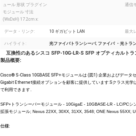
ュール 形状 プラグイン
通信モ
モジュール 寸法
(WxDxH) 17.2cm x:
データ・リンク:
10 ギガビット LAN
最大レ
ハイライト:
光ファイバトランシーバ
,
ファイバ ・光トラ
互換性のあるシスコ SFP-10G-LR-S SFP オプティカルトランシー
製品概要:
Cisco® S-Class 10GBASE SFP+モジュールは (図1) 企業
Gigabit Ethernet接続オプションを顧客に提供しています.Sク
で利用できます..
SFP+トランシーバーモジュール - 10GigaE - 10GBASE-LR - LC/PC
拡張モジュール; Nexus 22XX, 30XX, 31XX, 3548; ONE Nexus 55XX; 
仕様: