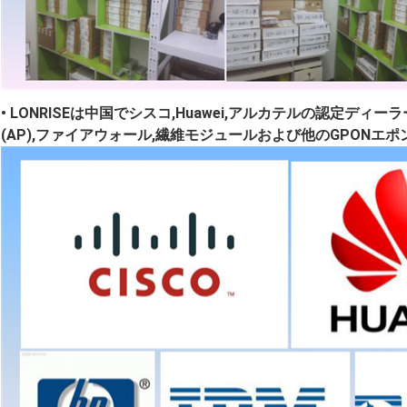
• LONRISEは中国でシスコ,Huawei,アルカテルの認定ディ
(AP),ファイアウォール,繊維モジュールおよび他のGPONエポ