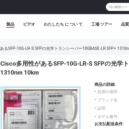
製品
ビデオ
わたしたち に つい て
工場 ツアー
品質
あるSFP-10G-LR-S SFPの光学トランシーバー10GBASE-LR SFP+ 1310n
Cisco多用性があるSFP-10G-LR-S SFPの光学
1310nm 10km
商品の詳細:
起源の場所:
ブランド名:
証明:
モデル番号:
お支払配送条件: