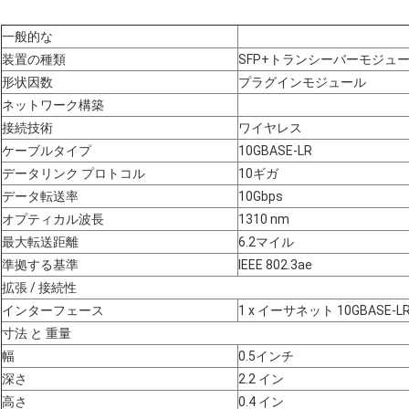
一般的な
装置の種類
SFP+トランシーバーモジュ
形状因数
プラグインモジュール
ネットワーク構築
接続技術
ワイヤレス
ケーブルタイプ
10GBASE-LR
データリンク プロトコル
10ギガ
データ転送率
10Gbps
オプティカル波長
1310 nm
最大転送距離
6.2マイル
準拠する基準
IEEE 802.3ae
拡張 / 接続性
インターフェース
1 x イーサネット 10GBASE-LR
寸法 と 重量
幅
0.5インチ
深さ
2.2 イン
高さ
0.4 イン