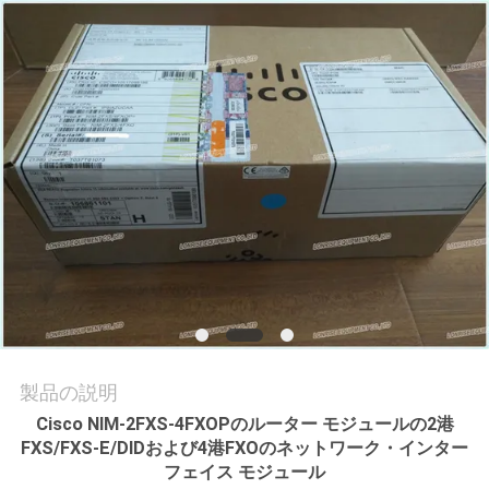
場
ツ
ア
ー
品
質
管
理
製品の説明
連
Cisco NIM-2FXS-4FXOPのルーター モジュールの2港
FXS/FXS-E/DIDおよび4港FXOのネットワーク・インター
絡
フェイス モジュール