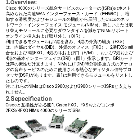
1.Overview:
く
Cisco 4000のシリーズ統合サービスのルーターの(ISRs)のホスト
高められた高速WANインターフェース・カード（EHWIC）、増
だ
加する港密度およびモジュールの機能から展開したCiscoのネッ
トワーク・インターフェイス モジュール(NIMs)。新しいまたは取
さ
り替えモジュールに必要なダウンタイムを減らすNIMsサポート
オンライン挿入および取り外し（OIR）。
利用できるモジュールは2港を含み、4港の外貨の場所（FXS）
い
は、内部のダイヤル(DID)、外貨のオフィス（FXO）、2港FXSの組
合せおよび4港FXO、4港の耳および口（E/M）、および2港および
4港の基本インター フェイス(BRI) （図1）指示します。BRIカード
ニ
は声の素性だけ支えます。NIMsに(TDM)時分割多重方式のアナロ
グの音声サービスのために使用される熱心なディジタル信号プロ
セッサ(DSP)があります。表1は利用できるモジュールをリストし
ュ
たものです。
注:
これらのNIMsはCisco 2900および3900シリーズISRsと支えら
ー
れません。
2.Sepecification
ス
Ciscoと互換性がある
図1.
Cisco FXO、FXSおよびコンボ
2FXS/4FXO NIMs 4000のシリーズISRs
事
件