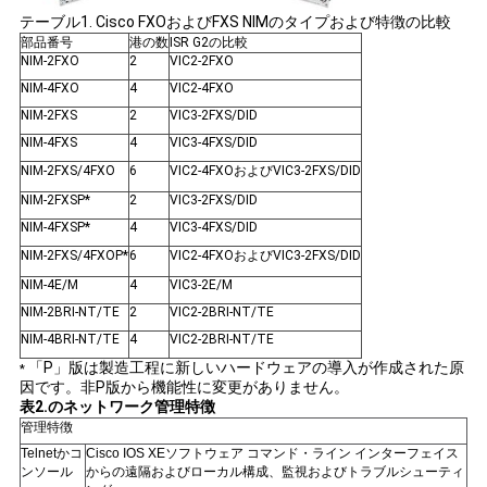
テーブル1. Cisco FXOおよびFXS NIMのタイプおよび特徴の比較
部品番号
港の数
ISR G2の比較
SITEMAP
NIM-2FXO
2
VIC2-2FXO
NIM-4FXO
4
VIC2-4FXO
NIM-2FXS
2
VIC3-2FXS/DID
プ
NIM-4FXS
4
VIC3-4FXS/DID
NIM-2FXS/4FXO
6
VIC2-4FXOおよびVIC3-2FXS/DID
ラ
NIM-2FXSP*
2
VIC3-2FXS/DID
イ
NIM-4FXSP*
4
VIC3-4FXS/DID
NIM-2FXS/4FXOP*
6
VIC2-4FXOおよびVIC3-2FXS/DID
バ
NIM-4E/M
4
VIC3-2E/M
シ
NIM-2BRI-NT/TE
2
VIC2-2BRI-NT/TE
NIM-4BRI-NT/TE
4
VIC2-2BRI-NT/TE
ー
「P」版は製造工程に新しいハードウェアの導入が作成された原
*
因です。非P版から機能性に変更がありません。
ポ
表2.のネットワーク管理特徴
管理特徴
リ
Telnetかコ
Cisco IOS XEソフトウェア コマンド・ライン インターフェイス
ンソール
からの遠隔およびローカル構成、監視およびトラブルシューティ