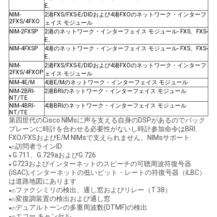
E、
NIM-
2港FXS/FXS-E/DIDおよび4港FXOのネットワーク・インターフ
2FXS/4FXO
ェイス モジュール
NIM-2FXSP
2港のネットワーク・インターフェイス モジュール- FXS、FXS-
E、
NIM-4FXSP
4港のネットワーク・インターフェイス モジュール- FXS、FXS-
E、
NIM-
2港FXS/FXS-E/DIDおよび4港FXOのネットワーク・インターフ
2FXS/4FXOP
ェイス モジュール
NIM-4E/M
4港E/Mのネットワーク・インターフェイス モジュール
NIM-2BRI-
2港BRIのネットワーク・インターフェイス モジュール
NT/TE
NIM-4BRI-
4港BRIのネットワーク・インターフェイス モジュール
NT/TE
第四世代のCisco NIMsに声を支える自身のDSPがあるのでバック
プレーンに時計を合わせる必要性がないし時計参加命令はBRI、
FXO/FXSおよびE/M NIMsで支えられません。NIMsサポート:
訪問者ラインID
●の
G.711、G.729aおよびG.726
●
G723およびインターネットのスピーチの可聴周波符復号器
●
(iSAC);インターネットの低いビット・レートの符復号器（iLBC）
は道路地図にあります
ファクシミリの検出、通し窓およびリレー（T.38）
●の
変復調装置の検出および通し窓
●の
デュアルトーンの多重周波数(DTMF)の検出
●の
エコー キャンセル
●の