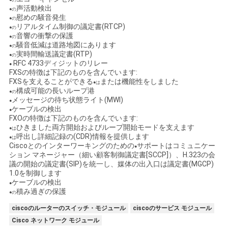
声活動検出
●の
慰めの騒音発生
●の
リアルタイム制御の議定書(RTCP)
●の
音響の衝撃の保護
●の
騒音低減は道路地図にあります
●の
実時間輸送議定書(RTP)
●の
RFC 4733ディジットのリレー
●
FXSの特徴は下記のものを含んでいます:
FXSを支えることができる
または機能性をしました
●は
構成可能の長いループ港
●の
メッセージの待ち状態ライト(MWI)
●
ケーブルの検出
●
FXOの特徴は下記のものを含んでいます:
ひきました両方開始およびループ開始モードを支えます
●は
呼出し詳細記録の(CDR)情報を提供します
●は
Ciscoとのインターワーキングのための
サポートはコミュニケー
●
ション マネージャー（細い顧客制御議定書[SCCP]）、H.323の会
議の開始の議定書(SIP)を統一し、媒体の出入口は議定書(MGCP)
1.0を制御します
ケーブルの検出
●
積み過ぎの保護
●の
ciscoのルーターのスイッチ・モジュール
ciscoのサービス モジュール
Cisco ネットワーク モジュール