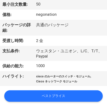
50
最小注文数量:
わ
negonation
価格:
た
し
パッケージの詳
共通のパッケージ
細:
た
受渡し時間:
2 金
ち
支払条件:
ウェスタン・ユニオン、L/C、T/T、
に
Paypal
つ
1000
供給の能力:
い
,
ハイライト:
cisco のルーターのスイッチ・モジュール
て
Cisco ネットワーク モジュール
ベストプライス
工