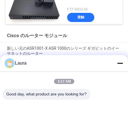
FTF MOQ:50
接触
Cisco のルーター モジュール
新しい元のASR1001-X ASR 1000のシリーズ ギガビットのイー
サネットのルーター
Laura
C9300 - NM -2Q =触媒9300 2 X 40GEネットワーク モジュールの
スペアー
3:17 AM
ISR 4221 Ciscoのルーター モジュール2GE 4GのドラムのWifiの
範囲のエクステンダー
Good day, what product are you looking for?
人気カテゴリ
すべて
光学トランシーバー 
Sfp の光学トランシ
モジュール
ーバー