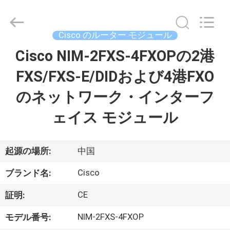
プ
ラ
イ
ヤ
Cisco のルーター モジュール
ー.
Copyright
©
Cisco NIM-2FXS-4FXOPの2港
家
2016
-
2026
FXS/FXS-E/DIDおよび4港FXO
へ
LonRise
Equipment
Co.
のネットワーク・インターフ
Ltd..
All
製
Rights
ェイス モジュール
Reserved.
品
起源の場所:
中国
ビ
Cisco
ブランド名:
デ
CE
証明:
オ
NIM-2FXS-4FXOP
モデル番号: