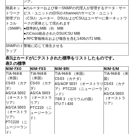
シ
ング。
簡易ネッ
●のルーターおよび単一SNMPの代理人が管理するデータ・サー
ー
トワーク
ビス・ユニットの(DSU) /channelのサービス・ユニット
管理プロ
（CSU）;ルーター、DSUおよびCSUはユーザーに単一ネットワ
トコル
ークの実体として現われます
（SNMP）
●標準的なMIB （II） MIB
●のCisco統合されたDSU/CSU MIB
● RFC警報検出および報告を含む1406のT1 MIB、
SNMPのト
警報に応じて発生させる
ラップ
表3はカードがにテストされた標準をリストしたものです。
表3.の標準
NIM-FXO
NIM-FXS
NIM-BRI
NIM-E/M
TIA-968-B
TIA-968-B
TIA-968-B （米国）
TIA-968-B （米
（米国）
（米国）
CS-03 （カナダ）
国）
CS-03 （カナ
CS-03 （カナ
AS/ACIF S031 （オーストラリ
CS-03 （カナ
ダ）
ダ）
ア） PTC220 （ニュージーラ
ダ）
AS/CA S002
AS/CA S003
AS/CA S003
ンド）
（オーストラ
（オーストラ
（オーストラ
TBR 3 （セリウムの国）
リア）
リア）
リア）
ITU-T I.430
AS/CA S003
PTC220 （ニ
（オーストラ
ュージーラン
リア）
ド）
PTC220 （ニ
ュージーラン
ド）