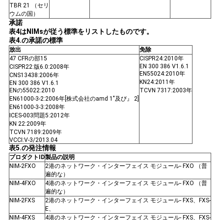
TBR 21 （セリ
ウムの国）
承諾
表4はNIMsが従う標準をリストしたものです。
表4.の承諾の標準
放出
免除
47 CFRの部15
CISPR24:2010年
EN 300 386 V1.6.1
CISPR22:版6.0:2008年
EN55024:2010年
CNS13438:2006年
KN24:2011年
EN 300 386 V1.6.1
ENの55022:2010
TCVN 7317:2003年
EN61000-3-2:2006年[株式会社のamd 1"及び』 2]
EN61000-3-3:2008年
ICES-003問題5:2012年
KN 22:2009年
TCVN 7189:2009年
VCCI:V-3/2013.04
表5.の発注情報
プロダクトID
製品の説明
NIM-2FXO
2港のネットワーク・インターフェイス モジュール- FXO （普
遍的な）
NIM-4FXO
4港のネットワーク・インターフェイス モジュール- FXO （普
遍的な）
NIM-2FXS
2港のネットワーク・インターフェイス モジュール- FXS、FXS-
E、
NIM-4FXS
4港のネットワーク・インターフェイス モジュール- FXS、FXS-