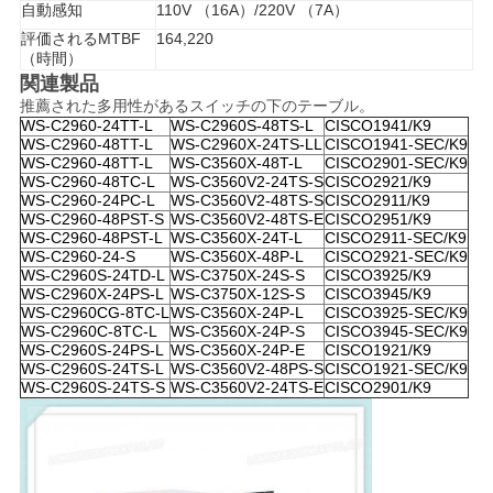
自動感知
110V （16A）/220V （7A）
評価されるMTBF
164,220
（時間）
SITEMAP
関連製品
推薦された多用性があるスイッチの下のテーブル。
WS-C2960-24TT-L
WS-C2960S-48TS-L
CISCO1941/K9
プ
WS-C2960-48TT-L
WS-C2960X-24TS-LL
CISCO1941-SEC/K9
WS-C2960-48TT-L
WS-C3560X-48T-L
CISCO2901-SEC/K9
ラ
WS-C2960-48TC-L
WS-C3560V2-24TS-S
CISCO2921/K9
WS-C2960-24PC-L
WS-C3560V2-48TS-S
CISCO2911/K9
WS-C2960-48PST-S
WS-C3560V2-48TS-E
CISCO2951/K9
イ
WS-C2960-48PST-L
WS-C3560X-24T-L
CISCO2911-SEC/K9
WS-C2960-24-S
WS-C3560X-48P-L
CISCO2921-SEC/K9
バ
WS-C2960S-24TD-L
WS-C3750X-24S-S
CISCO3925/K9
WS-C2960X-24PS-L
WS-C3750X-12S-S
CISCO3945/K9
シ
WS-C2960CG-8TC-L
WS-C3560X-24P-L
CISCO3925-SEC/K9
WS-C2960C-8TC-L
WS-C3560X-24P-S
CISCO3945-SEC/K9
WS-C2960S-24PS-L
WS-C3560X-24P-E
CISCO1921/K9
ー
WS-C2960S-24TS-L
WS-C3560V2-48PS-S
CISCO1921-SEC/K9
WS-C2960S-24TS-S
WS-C3560V2-24TS-E
CISCO2901/K9
ポ
リ