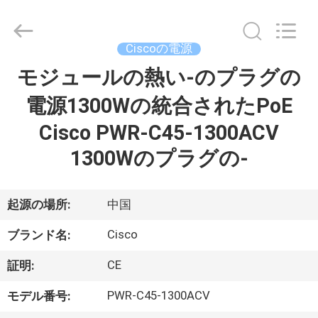
プ
ラ
イ
ヤ
Ciscoの電源
ー.
Copyright
©
モジュールの熱い‑のプラグの
家
2016
-
2026
電源1300Wの統合されたPoE
へ
LonRise
Equipment
Co.
Cisco PWR-C45-1300ACV
Ltd..
All
製
Rights
1300Wのプラグの‑
Reserved.
品
起源の場所:
中国
ビ
Cisco
ブランド名:
デ
CE
証明:
オ
PWR-C45-1300ACV
モデル番号: