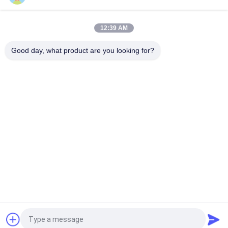
フロントエアウェイ/パネルの出口
12:39 AM
Huawei PAC180S12-CN S5735/S620 スイッチ用 180W 12V
AC/DC 電源モジュール
Good day, what product are you looking for?
人気カテゴリ
すべて
光学トランシーバー 
Sfp の光学トランシ
モジュール
ーバー
シスコのSFPモジュ
PLCの産業制御
ール
華為技術 SFP モジュ
Ciscoのイーサネッ
ール
ト スイッチ
華為技術のネットワ
テレビ会議の終点
ーク スイッチ
見積依頼