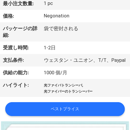
1 pc
最小注文数量:
わ
Negonation
価格:
た
パッケージの詳
袋で密封される
し
細:
た
受渡し時間:
1-2日
ち
支払条件:
ウェスタン・ユニオン、T/T、Paypal
に
供給の能力:
1000 個/月
つ
,
ハイライト:
光ファイバトランシーバ
い
光ファイバーのトランシーバー
て
ベストプライス
工