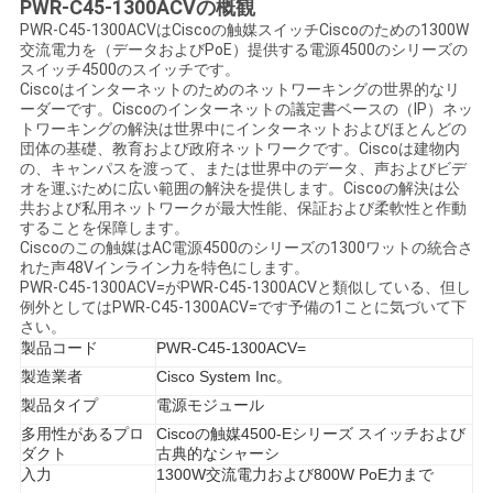
PWR-C45-1300ACVの概観
く
PWR-C45-1300ACVはCiscoの触媒スイッチCiscoのための1300W
交流電力を（データおよびPoE）提供する電源4500のシリーズの
だ
スイッチ4500のスイッチです。
Ciscoはインターネットのためのネットワーキングの世界的なリ
さ
ーダーです。Ciscoのインターネットの議定書ベースの（IP）ネッ
トワーキングの解決は世界中にインターネットおよびほとんどの
い
団体の基礎、教育および政府ネットワークです。Ciscoは建物内
の、キャンパスを渡って、または世界中のデータ、声およびビデ
オを運ぶために広い範囲の解決を提供します。Ciscoの解決は公
共および私用ネットワークが最大性能、保証および柔軟性と作動
ニ
することを保障します。
Ciscoのこの触媒はAC電源4500のシリーズの1300ワットの統合さ
れた声48Vインライン力を特色にします。
ュ
PWR-C45-1300ACV=がPWR-C45-1300ACVと類似している、但し
例外としてはPWR-C45-1300ACV=です予備の1ことに気づいて下
ー
さい。
製品コード
PWR-C45-1300ACV=
ス
製造業者
Cisco System Inc。
製品タイプ
電源モジュール
多用性があるプロ
Ciscoの触媒4500-Eシリーズ スイッチおよび
事
ダクト
古典的なシャーシ
入力
1300W交流電力および800W PoE力まで
件