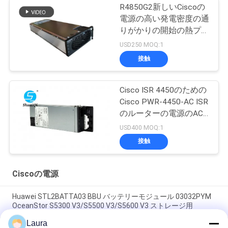
R4850G2新しいCiscoの
電源の高い発電密度の通
りがかりの開始の熱プラ
グ
USD250 MOQ:1
接触
Cisco ISR 4450のための
Cisco PWR-4450-AC ISR
のルーターの電源のAC
電源
USD400 MOQ:1
接触
Ciscoの電源
Huawei STL2BATTA03 BBU バッテリーモジュール 03032PYM
OceanStor S5300 V3/S5500 V3/S5600 V3 ストレージ用
Laura
PAC600S12-EB, Huawei PAC600S12 パワーモジュール, 600W/