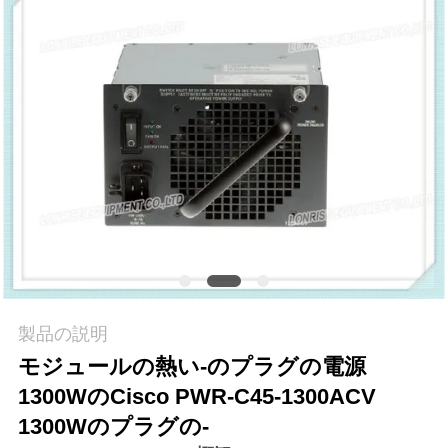
場
ツ
ア
ー
品
質
管
理
製品の説明
モジュールの熱い‑のプラグの電源
連
1300WのCisco PWR-C45-1300ACV
1300Wのプラグの‑
絡