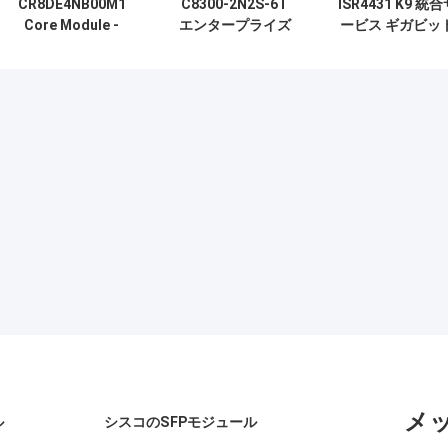
CR8DE4NB00M1
C8300-2N2S-6T
ISR4431 K9 統
Core Module -
エンタープライズ
ービス ギガビッ
Optimized for
エッジルーター、
イーサネットネ
Industrial
6×1Gギガビット
トワークルータ
Applications
RJ45ポート、
2NIM+2SMモジュ
ラースロット、デ
ュアル冗長電源、
SD-WAN対応
メ
ル
シスコのSFPモジュール