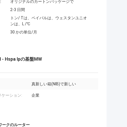
:
オリジナルのカートンパッケージで
2-3 日間
トン/ Tは、ペイパルは、ウェスタンユニオ
ンは、L /℃
30 かの単位/月
l - Hspa Ipの基盤MW
真新しい箱(NIB)で新しい
リケーション:
企業
トワークのルーター