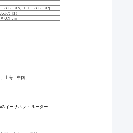
EE 802.1ah、IEEE 802.1ag
50/60のHz）
 X 8.9 cm
i地区、上海、中国。
scoのイーサネット ルーター