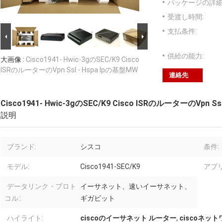
パッケージの詳細
受渡し時間:
支払条件:
供給の能力:
大画像 :
Cisco1941- Hwic-3gのSEC/K9 Cisco
ISRのルーターのVpn Ssl - Hspa Ipの基盤MW
連絡先
Cisco1941- Hwic-3gのSEC/K9 Cisco ISRのルーターのVpn Ss
説明
ブランド:
シスコ
条件:
モデル:
Cisco1941-SEC/K9
アプ
データリンク・プロト
イーサネット、速いイーサネット、
コル::
ギガビット
ハイライト:
ciscoのイーサネット ルーター
,
ciscoネッ