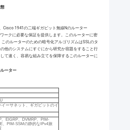
状態
Cisco 1941の二端ギガビット無線Nのルーター
業ネットワークに必要な保証を提供します。このルーターに密
す。このルーターのための暗号化アルゴリズムはSSLのタ
クの他のシステムにすぐにから研究か宿題をすること行
そして速く、容易な組み立てを保障するこのルーターに
クのルーター
U
いイーサネット、ギガビットのイ
GP、EIGRP、DVMRP、PIM-
E、PIM-SSMの静的なIPv4旅
程