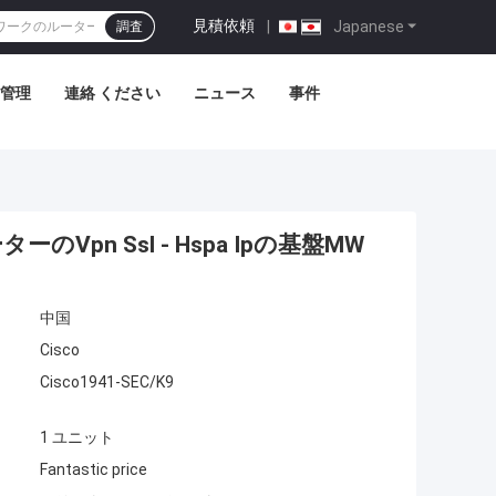
見積依頼
|
Japanese
調査
管理
連絡 ください
ニュース
事件
ルーターのVpn Ssl - Hspa Ipの基盤MW
中国
Cisco
Cisco1941-SEC/K9
1 ユニット
Fantastic price