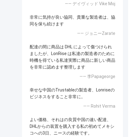
—— デイヴィッド Vike Moj
非常に気持が良い協同、貴重な製造者は、協
同を保ち続けます
—— ジョニーZarate
配達の間に商品は DHL によって傷つけられ
ましたが、LonRise は私達の製造者のために
時機を得ている私達実際に商品に新しい商品
を非常に認めます整理します
—— 李Papageorge
幸せな中国のTrustableの製造者、Lonriseの
ビジネスをすること非常に。
—— Rohit Verma
よい価格、それはの良質中国の速い配達、
DHLからの装置を購入する私の初めてメキシ
コへの3日、ニースの経験です。