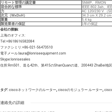
リモート管理の議定書
SNMP、RMON
迎合的な標準
IEEE 802.3ah、IE
力
AC 120/230 V （
次元（WxDxH）
34.3 cm X 29.2 cm
重量
5.4 kg
製造業者の保証
1年の保証
会社の接触:
上海のオフィス:
Tel:+8618616582084
ファクシミリ:+86-021-56473510
電子メール:laura@lonriseequipment.com
Skype:lonrisesales
住所:Rm501、造る42th、第415のShanQuanの道、200443 ZhaBe
,
,
タグ:
ciscoネットワークのルーター
ciscoのモジュラー ルーター
ci
連絡先の詳細