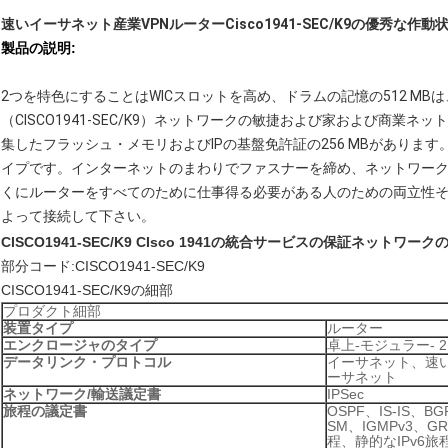
速いイーサネット産業VPNルーターCisco1941-SEC/K9の優秀な作動
製品の説明:
2つを特色にすることはWICスロットを高め、ドラムの記憶の512 MBは、
（CISCO1941-SEC/K9）ネットワークの敏捷および家および商
集したフラッシュ・メモリおよびIPの基盤免許証の256 MBがありま
イプです。インターネットのまわりでファスナーを締め、ネットワー
くにルーターをすべてのために仕事得る必要がある人のための両立性
よって接続して下さい。
CISCO1941-SEC/K9 CIsco 1941の統合サービスの保証ネットワー
部分コード:CISCO1941-SEC/K9
CISCO1941-SEC/K9の細部
プロダクト細部
装置タイプ
ルーター
エンクロージャのタイプ
卓上-モジュラー- 2
データリンク・プロトコル
イーサネット、速
ーサネット
ネットワーク/輸送議定書
IPSec
旅程の議定書
OSPF、IS-IS、B
SM、IGMPv3、GR
程、静的なIPv6旅