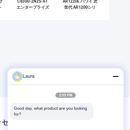
合サ
C8300-2N2S-6T
AR1220E ハワイ 次
ト
エンタープライズ
世代 AR1200シリ
ッ
エッジルーター、
ーズ ルータ
ー
6×1Gギガビット
AR1220E AR1220E
RJ45ポート、
2GE COMBO 8GE
2NIM+2SMモジュ
LAN 2 USB 2 SIC
ラースロット、デ
ュアル冗長電源、
SD-WAN対応
Laura
3:05 PM
Good day, what product are you looking 
for?
ッセージ