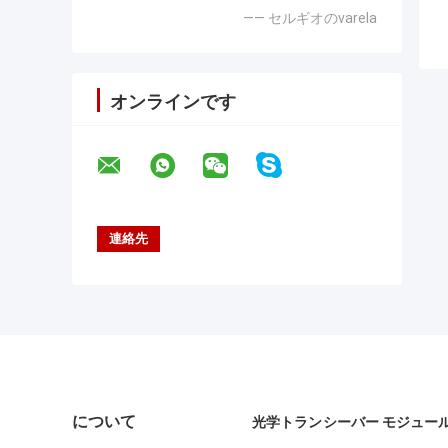
—— セルギオのvarela
オンラインです
について
光学トランシーバー モジュー