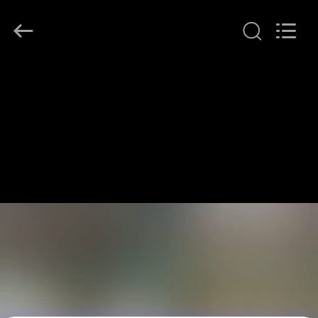
プ
ラ
イ
ヤ
ー.
Copyright
©
家
2016
-
2026
へ
LonRise
Equipment
Co.
Ltd..
All
製
Rights
Reserved.
品
ビ
デ
オ