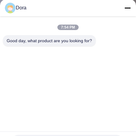
わ
Dora
た
7:54 PM
し
Good day, what product are you looking for?
た
ち
に
つ
い
て
カスタム ISM-VPN-39 VPN 内部サービス モジュール シス
工
コ ISR G2 シスコ VPN 内部サービス モジュール 3900 シリ
ーズルーター - 暗号化 モジュール